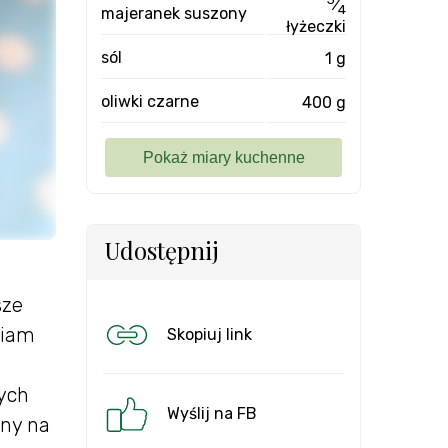
⁄
4
majeranek suszony
łyżeczki
sól
1 g
oliwki czarne
400 g
Udostępnij
sze
biam
Skopiuj link
nych
Wyślij na FB
any na