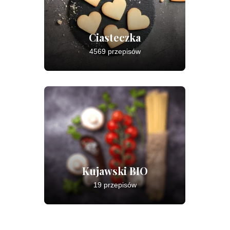
Ciasteczka
4569 przepisów
Kujawski BIO
19 przepisów