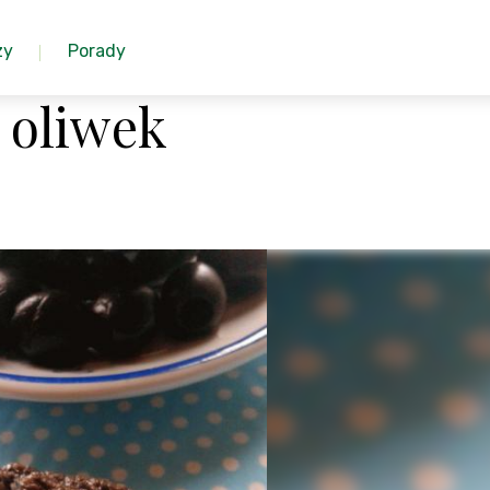
zy
Porady
 oliwek