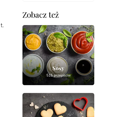
Zobacz też
t.
Sosy
515 przepisów