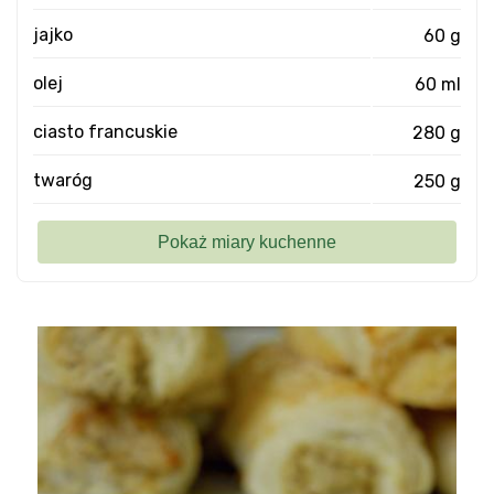
jajko
60 g
olej
60 ml
ciasto francuskie
280 g
twaróg
250 g