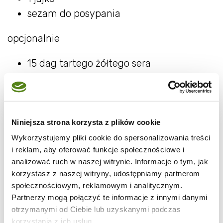
sezam do posypania
opcjonalnie
15 dag tartego żółtego sera
szczypta suszonych ziół
Niniejsza strona korzysta z plików cookie
Ugotowane ziemniaki przecisnąć przez
Wykorzystujemy pliki cookie do spersonalizowania treści
praskę, cebulę pokroić w kostkę i usmażyć na
i reklam, aby oferować funkcje społecznościowe i
rumiano - przestudzić i dodać do
analizować ruch w naszej witrynie. Informacje o tym, jak
ziemniaków. Następnie dodać pokruszony
korzystasz z naszej witryny, udostępniamy partnerom
społecznościowym, reklamowym i analitycznym.
twaróg, starty ser żółty, zioła - całość jeszcze
Partnerzy mogą połączyć te informacje z innymi danymi
przyprawić solą i pieprzem do smaku
otrzymanymi od Ciebie lub uzyskanymi podczas
,wymieszać.
korzystania z ich usług.