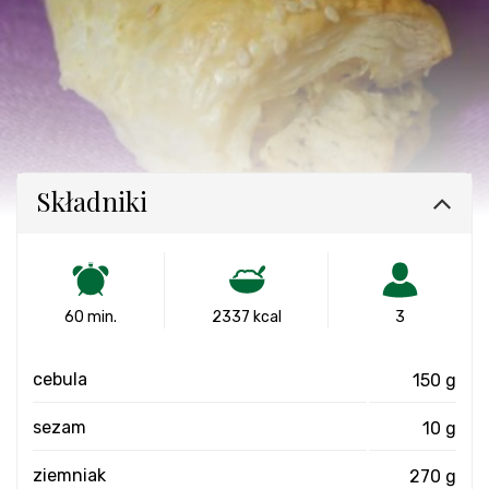
Składniki
60 min.
2337 kcal
3
cebula
150 g
sezam
10 g
ziemniak
270 g