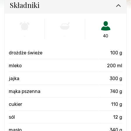
Składniki
-
-
40
drożdże świeże
100 g
mleko
200 ml
jajka
300 g
mąka pszenna
740 g
cukier
110 g
sól
12 g
masło
340 g