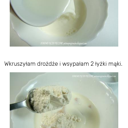
Wkruszyłam drożdże i wsypałam 2 łyżki mąki.