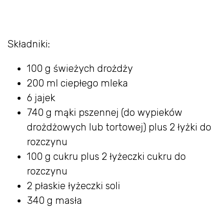
Składniki:
100 g świeżych drożdży
200 ml ciepłego mleka
6 jajek
740 g mąki pszennej (do wypieków
drożdżowych lub tortowej) plus 2 łyżki do
rozczynu
100 g cukru plus 2 łyżeczki cukru do
rozczynu
2 płaskie łyżeczki soli
340 g masła