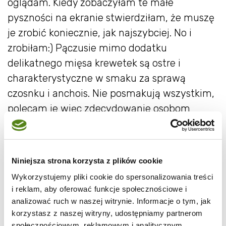
oglądam. Kiedy zobaczyłam te małe
pyszności na ekranie stwierdziłam, że muszę
je zrobić koniecznie, jak najszybciej. No i
zrobiłam:) Pączusie mimo dodatku
delikatnego mięsa krewetek są ostre i
charakterystyczne w smaku za sprawą
czosnku i anchois. Nie posmakują wszystkim,
polecam je więc zdecydowanie osobom
lubiącym mocne smaki. A tak poza tym są
bardzo smaczne, dla mnie lepsze na drugi
dzień. Słodkawe ciasto idealnie kontrastuje z
Niniejsza strona korzysta z plików cookie
intensywnym nadzieniem, a otoczka z
Wykorzystujemy pliki cookie do spersonalizowania treści
pieprzem kajeńskim dodaje im pazura.
i reklam, aby oferować funkcje społecznościowe i
Ogniste kulki rybne (16 szt)*: Ciasto:
analizować ruch w naszej witrynie. Informacje o tym, jak
korzystasz z naszej witryny, udostępniamy partnerom
100 ml ciepłego mleka
społecznościowym, reklamowym i analitycznym.