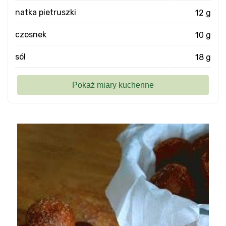
natka pietruszki
12 g
czosnek
10 g
sól
18 g