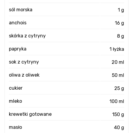
sól morska
1 g
anchois
16 g
skórka z cytryny
8 g
papryka
1 łyżka
sok z cytryny
20 ml
oliwa z oliwek
50 ml
cukier
25 g
mleko
100 ml
krewetki gotowane
150 g
masło
40 g