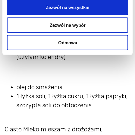
1 żółtko
Zezwól na wszystkie
50 ml oliwy z oliwek
150 g ugotowanych brązowych krewetek
Zezwól na wybór
koktajlowych (użyłam zwykłych
ugotowanych krewetek koktajlowych)
Odmowa
1 łyżka natki pietruszki, posiekanej
(użyłam kolendry)
olej do smażenia
1 łyżka soli, 1 łyżka cukru, 1 łyżka papryki,
szczypta soli do obtoczenia
Ciasto Mleko mieszam z drożdżami,