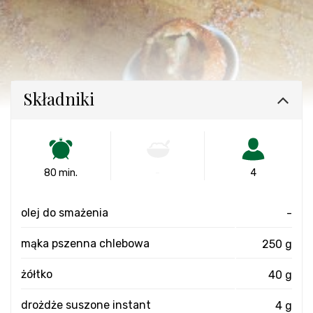
Składniki
80 min.
-
4
olej do smażenia
-
mąka pszenna chlebowa
250 g
żółtko
40 g
drożdże suszone instant
4 g