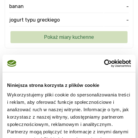
banan
-
jogurt typu greckiego
-
Naleśniki z owocowo-jogurtowym
nadzieniem - w sam raz na upalny dzień ,
kiedy ma się ochotę na coś lekkiego .
Niniejsza strona korzysta z plików cookie
Wykorzystujemy pliki cookie do spersonalizowania treści
i reklam, aby oferować funkcje społecznościowe i
analizować ruch w naszej witrynie. Informacje o tym, jak
korzystasz z naszej witryny, udostępniamy partnerom
społecznościowym, reklamowym i analitycznym.
Partnerzy mogą połączyć te informacje z innymi danymi