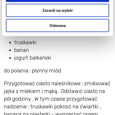
2 jajka
1,5 szklanki mąki
Zezwól na wybór
2 szklanki mleka
Odmowa
farsz:
truskawki
banan
jogurt bałkański
do polania : płynny miód
Przygotować ciasto naleśnikowe : zmiksować
jajka z mlekiem i mąką . Odstawić ciasto na
pół godziny . W tym czasie przygotować
nadzienie : truskawki pokroić na ćwiartki ,
banana na plasterki - wymieszać razem .