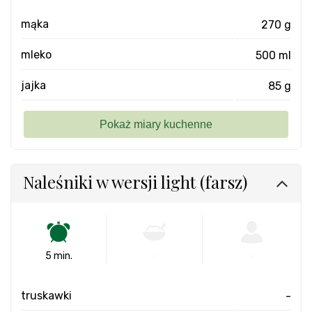
mąka
270 g
mleko
500 ml
jajka
85 g
Naleśniki w wersji light (farsz)
5 min.
-
-
truskawki
-