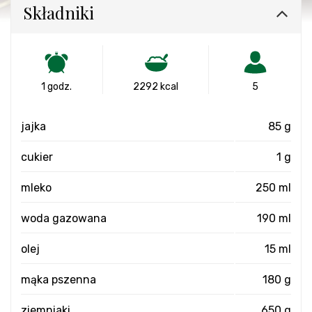
Składniki
1 godz.
2292 kcal
5
jajka
85 g
cukier
1 g
mleko
250 ml
woda gazowana
190 ml
olej
15 ml
mąka pszenna
180 g
ziemniaki
650 g