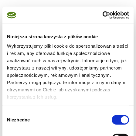
Ciasto na naleśniki odstawić na 15 minut
żeby odpoczęło.
Po tym czasie rozgrzać patelnię z kilkoma
Niniejsza strona korzysta z plików cookie
kroplami oleju.
Wykorzystujemy pliki cookie do spersonalizowania treści
i reklam, aby oferować funkcje społecznościowe i
Kiedy patelnia będzie dobrze rozgrzana,
analizować ruch w naszej witrynie. Informacje o tym, jak
chochelką nalewać ciasto
korzystasz z naszej witryny, udostępniamy partnerom
społecznościowym, reklamowym i analitycznym.
tak żeby pokryło dno patelni. Smażyć z obu
Partnerzy mogą połączyć te informacje z innymi danymi
otrzymanymi od Ciebie lub uzyskanymi podczas
stron na średnim gazie cienkie naleśniki.
korzystania z ich usług.
Wyszło mi 11 sztuk.
Wybór
Niezbędne
zgody
Ziemniaki obrać i ugotować, następnie
odcedzić i przecisnąć przez praskę.