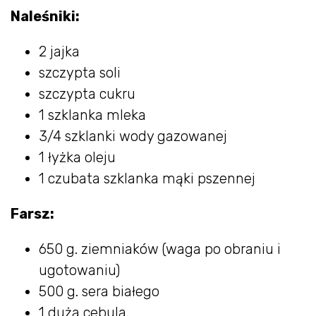
Naleśniki:
2 jajka
szczypta soli
szczypta cukru
1 szklanka mleka
3/4 szklanki wody gazowanej
1 łyżka oleju
1 czubata szklanka mąki pszennej
Farsz:
650 g. ziemniaków (waga po obraniu i
ugotowaniu)
500 g. sera białego
1 duża cebula