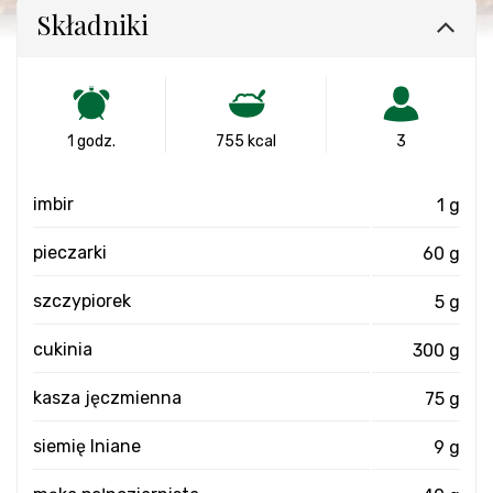
Składniki
1 godz.
755 kcal
3
imbir
1 g
pieczarki
60 g
szczypiorek
5 g
cukinia
300 g
kasza jęczmienna
75 g
siemię lniane
9 g