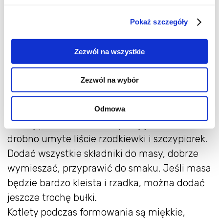
imbir, asafetida, papryka słodka, szczypta
papryki wędzonej.
Pokaż szczegóły
Wykonanie:
Zezwól na wszystkie
Wrzucić do jednej miski słonecznik, kaszę,
makaron, siemię lniane, zmiksować wszystko
Zezwól na wybór
razem blenderem ręcznym (żyrafą). Pieczarki
i cukinię zetrzeć na grubej tarce, usmażyć na
Odmowa
suchej patelni, aż soki odparują. Posiekać
drobno umyte liście rzodkiewki i szczypiorek.
Dodać wszystkie składniki do masy, dobrze
wymieszać, przyprawić do smaku. Jeśli masa
będzie bardzo kleista i rzadka, można dodać
jeszcze trochę bułki.
Kotlety podczas formowania są miękkie,