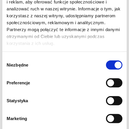
i reklam, aby oferować funkcje społecznościowe i
analizować ruch w naszej witrynie. Informacje o tym, jak
korzystasz z naszej witryny, udostępniamy partnerom
społecznościowym, reklamowym i analitycznym.
Partnerzy mogą połączyć te informacje z innymi danymi
otrzymanymi od Ciebie lub uzyskanymi podczas
korzystania z ich usług.
Wybór
- garść ładnych liści rzodkiewki (najlepiej
Niezbędne
zgody
własnych lub od zaufanego rolnika),
- szczypiorek,
Preferencje
- ok 6 łyżek bułki tartej,
- ok 4 łyżki mąki pełnoziarnistej,
Statystyka
- 1 łyżka sezamu,
- 1 łyżka siemienia lnianego,
Marketing
- przyprawy: sól, pieprz, pieprz ziołowy, curry,