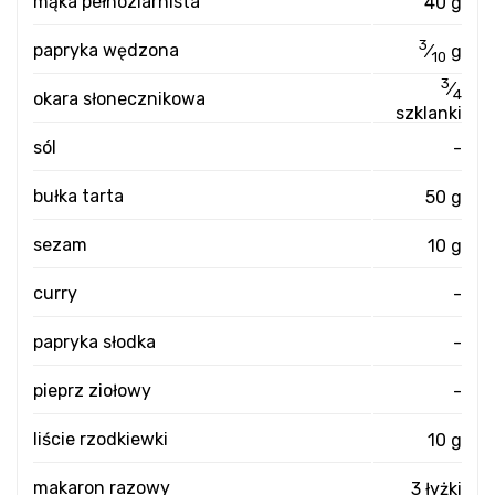
mąka pełnoziarnista
40 g
3
papryka wędzona
⁄
g
10
3
⁄
4
okara słonecznikowa
szklanki
sól
-
bułka tarta
50 g
sezam
10 g
curry
-
papryka słodka
-
pieprz ziołowy
-
liście rzodkiewki
10 g
makaron razowy
3 łyżki