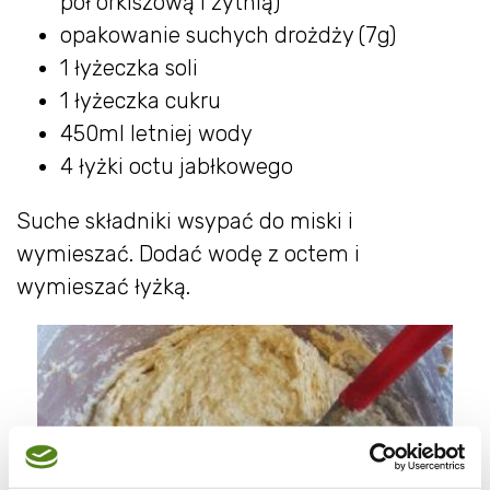
pół orkiszową i żytnią)
opakowanie suchych drożdży (7g)
1 łyżeczka soli
1 łyżeczka cukru
450ml letniej wody
4 łyżki octu jabłkowego
Suche składniki wsypać do miski i
wymieszać. Dodać wodę z octem i
wymieszać łyżką.