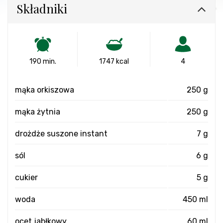
Składniki
190 min.
1747 kcal
4
mąka orkiszowa
250 g
mąka żytnia
250 g
drożdże suszone instant
7 g
sól
6 g
cukier
5 g
woda
450 ml
ocet jabłkowy
60 ml