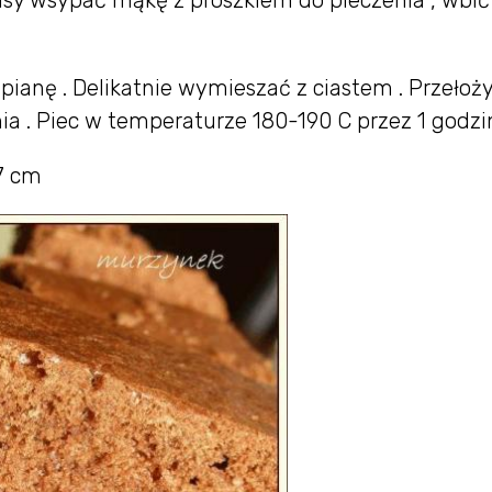
asy wsypać mąkę z proszkiem do pieczenia , wbić
 pianę . Delikatnie wymieszać z ciastem . Przełoż
a . Piec w temperaturze 180-190 C przez 1 godzin
7 cm