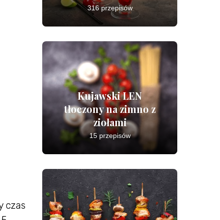
316 przepisów
Kujawski LEN
tłoczony na zimno z
ziołami
15 przepisów
y czas