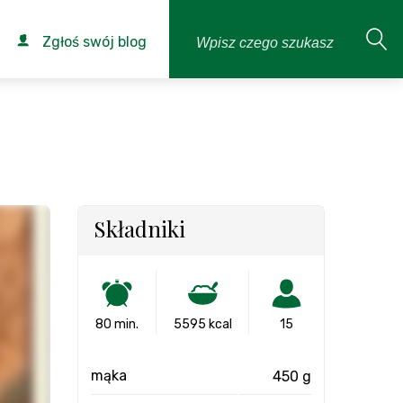
Zgłoś swój blog
Składniki
80 min.
5595 kcal
15
mąka
450 g