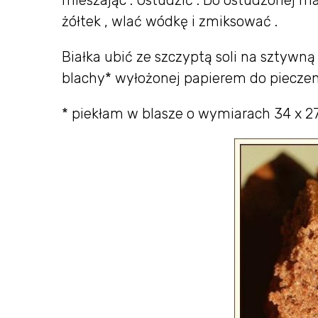
mieszając . Ostudzić . Do ostudzonej m
żółtek , wlać wódkę i zmiksować .
Białka ubić ze szczyptą soli na sztywną
blachy* wyłożonej papierem do pieczeni
* piekłam w blasze o wymiarach 34 x 2