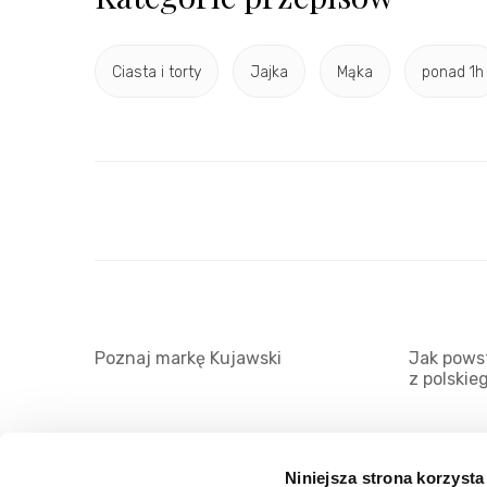
Ciasta i torty
Jajka
Mąka
ponad 1h
Poznaj markę Kujawski
Jak powst
z polskie
Niniejsza strona korzysta