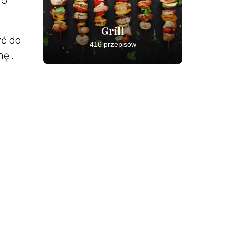
 5
Grill
yć do
416 przepisów
ę .