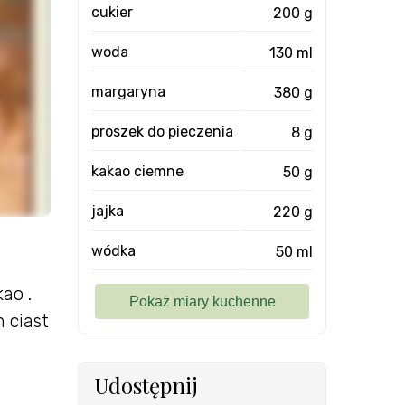
cukier
200 g
woda
130 ml
margaryna
380 g
proszek do pieczenia
8 g
kakao ciemne
50 g
jajka
220 g
wódka
50 ml
ao .
 ciast
Udostępnij