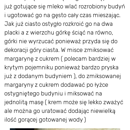
już gotujące się mleko wlać rozrobiony budyń
i ugotować go na gęsto cały czas mieszając.
Jak już ciasto ostygło rozkroić go na dwa
placki a z wierzchu górkę ściąć na równo,
górki nie wyrzucać ponieważ przyda się do
dekoracji góry ciasta. W misce zmiksować
margarynę z cukrem ( polecam bardziej w
krytym pojemniku ponieważ bardzo pryska
już z dodanym budyniem ), do zmiksowanej
margaryny z cukrem dodawać po łyżce
ostygniętego budyniu i miksować na
jednolitą masę ( krem może się lekko zważyć
ale można go uratować dodając niewielką
ilość gorącej gotowanej wody )