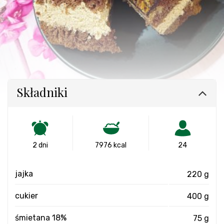
Składniki
2 dni
7976 kcal
24
jajka
220 g
cukier
400 g
śmietana 18%
75 g