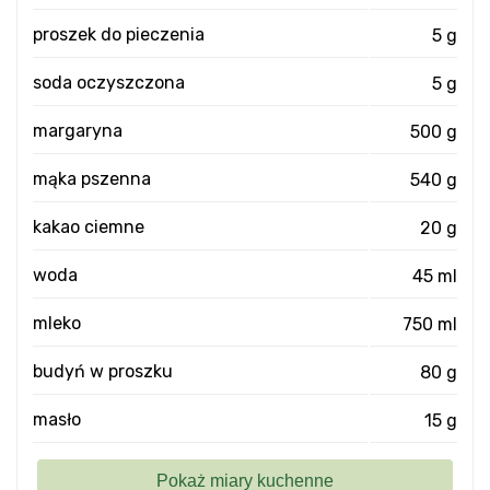
proszek do pieczenia
5 g
soda oczyszczona
5 g
margaryna
500 g
mąka pszenna
540 g
kakao ciemne
20 g
woda
45 ml
mleko
750 ml
budyń w proszku
80 g
masło
15 g