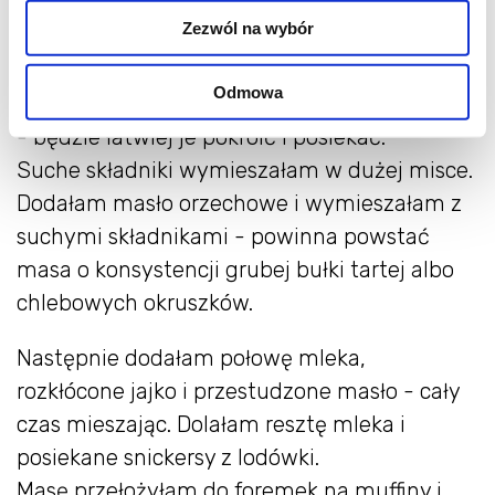
175 ml mleka
Zezwól na wybór
3 posiekane batoniki snickers
Odmowa
Batoniki najlepiej dobrze schłodzić w lodówce
- będzie łatwiej je pokroić i posiekać.
Suche składniki wymieszałam w dużej misce.
Dodałam masło orzechowe i wymieszałam z
suchymi składnikami - powinna powstać
masa o konsystencji grubej bułki tartej albo
chlebowych okruszków.
Następnie dodałam połowę mleka,
rozkłócone jajko i przestudzone masło - cały
czas mieszając. Dolałam resztę mleka i
posiekane snickersy z lodówki.
Masę przełożyłam do foremek na muffiny i