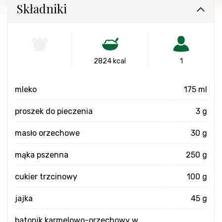
Składniki
-
2824 kcal
1
mleko
175 ml
proszek do pieczenia
3 g
masło orzechowe
30 g
mąka pszenna
250 g
cukier trzcinowy
100 g
jajka
45 g
batonik karmelowo-orzechowy w