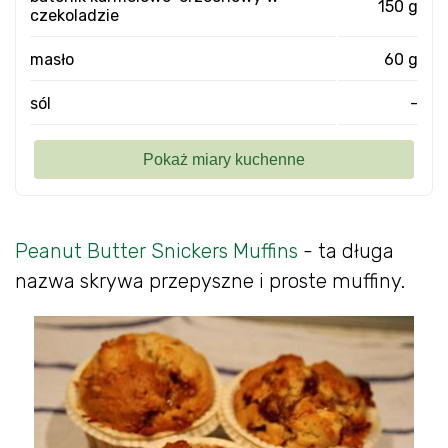
150 g
czekoladzie
masło
60 g
sól
-
Peanut Butter Snickers Muffins
- ta długa
nazwa skrywa przepyszne i proste muffiny.