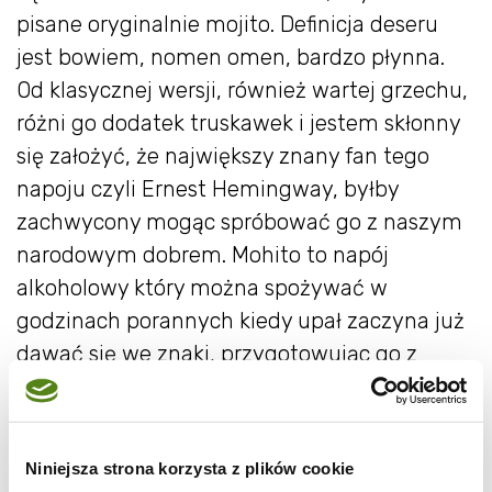
pisane oryginalnie mojito. Definicja deseru
jest bowiem, nomen omen, bardzo płynna.
Od klasycznej wersji, również wartej grzechu,
różni go dodatek truskawek i jestem skłonny
się założyć, że największy znany fan tego
napoju czyli Ernest Hemingway, byłby
zachwycony mogąc spróbować go z naszym
narodowym dobrem. Mohito to napój
alkoholowy który można spożywać w
godzinach porannych kiedy upał zaczyna już
dawać się we znaki, przygotowując go z
mniejszą dawką alkoholu i stopniowo
zwiększać moc w miarę zbliżania się godzin
wieczornych. Kluczowe akcesoria do
Niniejsza strona korzysta z plików cookie
wykonania tego napoju to ugniatacz znany