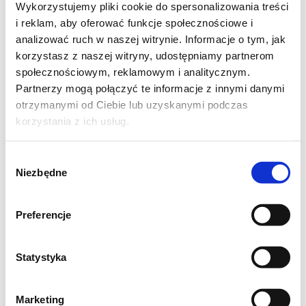
Wykorzystujemy pliki cookie do spersonalizowania treści
także pod angielską nazwą muddler - można
i reklam, aby oferować funkcje społecznościowe i
od biedy zastąpić go drewnianą łyżką,
analizować ruch w naszej witrynie. Informacje o tym, jak
wysoka szklanka oraz woreczki do lodu do
korzystasz z naszej witryny, udostępniamy partnerom
społecznościowym, reklamowym i analitycznym.
drinków. Wymaga użycia trochę siły przy
Partnerzy mogą połączyć te informacje z innymi danymi
ugniataniu ale satysfakcja jest
otrzymanymi od Ciebie lub uzyskanymi podczas
gwarantowana. Jeśli chodzi o dobór rumu to
korzystania z ich usług.
Bacardi jest w porządku... ale tak naprawdę
najlepszy jest Havana Club. Wpis
Wybór
Niezbędne
zgody
zainspirowany został kolejną akcją wspólnego
gotowania w temacie deser truskawkowy i
Preferencje
jeśli interesuje Was co można jeszcze
dobrego zrobić z tego pysznego owocu to
Statystyka
koniecznie sprawdźcie linki pod wpisem.
Marketing