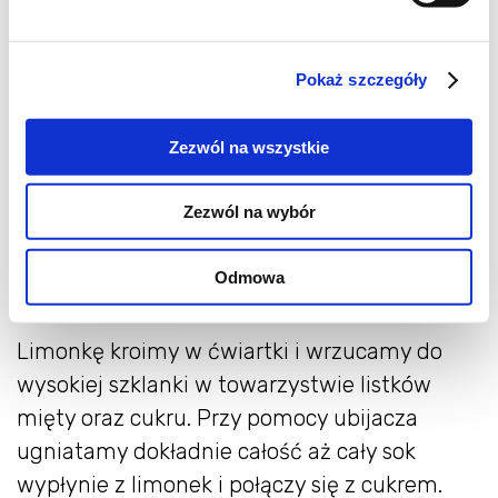
50ml białego rumu
1/2 limonki
Pokaż szczegóły
4 łyżeczki cukru trzcinowego
4 listki mięty
Zezwól na wszystkie
2 truskawki
woda gazowana
Zezwól na wybór
lód
Odmowa
Limonkę kroimy w ćwiartki i wrzucamy do
wysokiej szklanki w towarzystwie listków
mięty oraz cukru. Przy pomocy ubijacza
ugniatamy dokładnie całość aż cały sok
wypłynie z limonek i połączy się z cukrem.