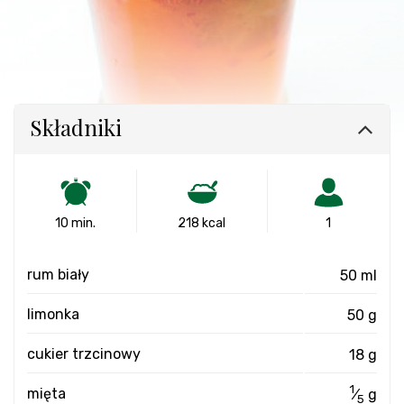
Składniki
10 min.
218 kcal
1
rum biały
50 ml
limonka
50 g
cukier trzcinowy
18 g
1
mięta
⁄
g
5