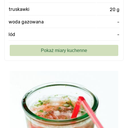
truskawki
20 g
woda gazowana
-
lód
-