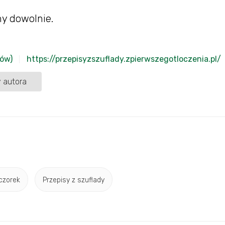
y dowolnie.
sów)
https://przepisyzszuflady.zpierwszegotloczenia.pl/
 autora
czorek
Przepisy z szuflady