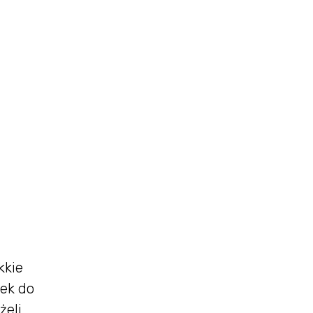
kkie
zek do
żeli