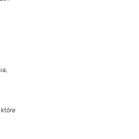
ia,
 które