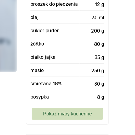
proszek do pieczenia
12 g
olej
30 ml
cukier puder
200 g
żółtko
80 g
białko jajka
35 g
masło
250 g
śmietana 18%
30 g
posypka
8 g