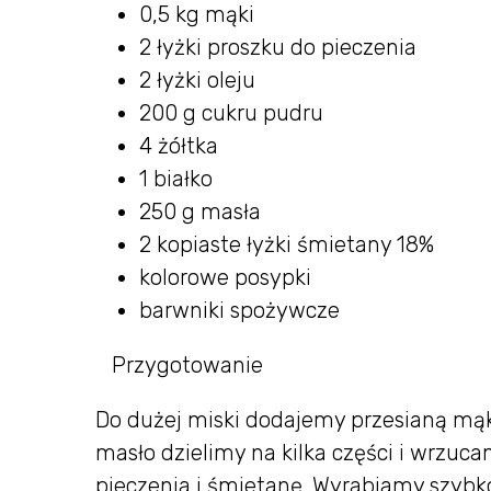
0,5 kg mąki
2 łyżki proszku do pieczenia
2 łyżki oleju
200 g cukru pudru
4 żółtka
1 białko
250 g masła
2 kopiaste łyżki śmietany 18%
kolorowe posypki
barwniki spożywcze
Przygotowanie
Do dużej miski dodajemy przesianą mąkę 
masło dzielimy na kilka części i wrzuc
pieczenia i śmietanę. Wyrabiamy szybko 