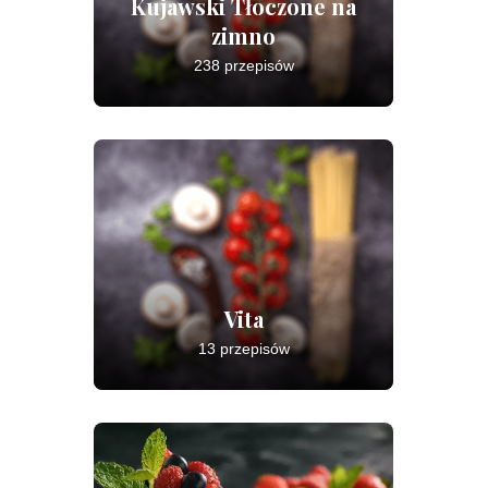
Kujawski Tłoczone na
zimno
238 przepisów
Vita
13 przepisów