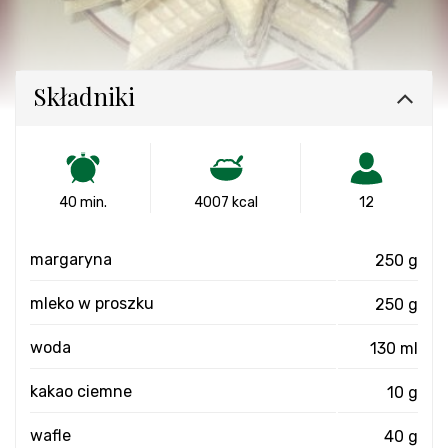
Składniki
40 min.
4007 kcal
12
margaryna
250 g
mleko w proszku
250 g
woda
130 ml
kakao ciemne
10 g
wafle
40 g