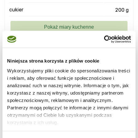
cukier
200 g
W mojej rodzinie wafelki zawsze cieszyły się
Niniejsza strona korzysta z plików cookie
wielką popularnością i szybko znikały z
Wykorzystujemy pliki cookie do spersonalizowania treści
talerza. Dlatego też warto od razu zrobić
i reklam, aby oferować funkcje społecznościowe i
podwójną porcję :-)
analizować ruch w naszej witrynie. Informacje o tym, jak
korzystasz z naszej witryny, udostępniamy partnerom
społecznościowym, reklamowym i analitycznym.
Partnerzy mogą połączyć te informacje z innymi danymi
otrzymanymi od Ciebie lub uzyskanymi podczas
Składniki:
korzystania z ich usług.
- 1 margaryna