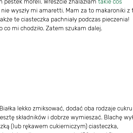
ch pestek moreli. Wreszcie znalazłam
takie coś
nie wyszły mi amaretti. Mam za to makaroniki z 
kże te ciasteczka pachniały podczas pieczenia!
 o co mi chodziło. Zatem szukam dalej.
iałka lekko zmiksować, dodać oba rodzaje cukru 
resztę składników i dobrze wymieszać. Blachę wy
zką (lub rękawem cukierniczym) ciasteczka,