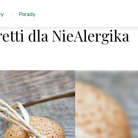
zy
Porady
tti dla NieAlergika