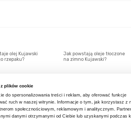
aje olej Kujawski
Jak powstają oleje tłoczone
go rzepaku?
na zimno Kujawski?
 z plików cookie
ie do spersonalizowania treści i reklam, aby oferować funkcje
Mapa serwisu
Kat
wać ruch w naszej witrynie. Informacje o tym, jak korzystasz z 
Kanały RSS
Kon
rtnerom społecznościowym, reklamowym i analitycznym. Partn
innymi danymi otrzymanymi od Ciebie lub uzyskanymi podczas k
Porady
Zal