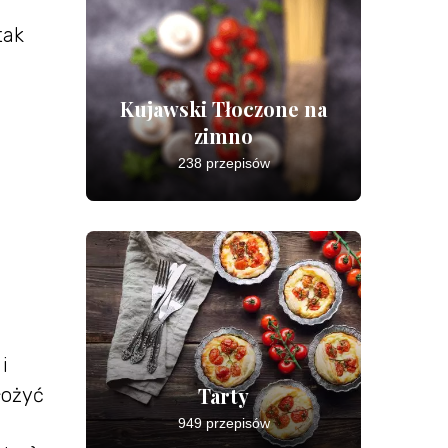
tak
Kujawski Tłoczone na
zimno
238 przepisów
i
Tarty
łożyć
949 przepisów