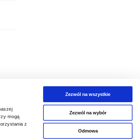
Zezwól na wszystkie
egorie
naszej
Zezwól na wybór
takt
erzy mogą
orzystania z
oguj się
Odmowa