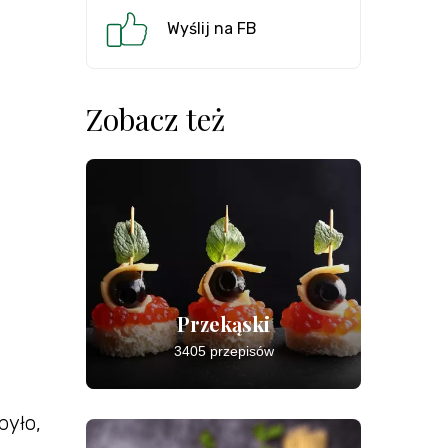
Wyślij na FB
Zobacz też
Przekąski
3405 przepisów
było,