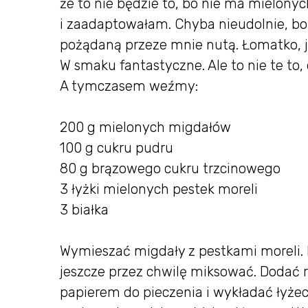
że to nie będzie to, bo nie ma mielony
i zaadaptowałam. Chyba nieudolnie, bo 
pożądaną przeze mnie nutą. Łomatko, ja
W smaku fantastyczne. Ale to nie te to,
A tymczasem weźmy:
200 g mielonych migdałów
100 g cukru pudru
80 g brązowego cukru trzcinowego
3 łyżki mielonych pestek moreli
3 białka
Wymieszać migdały z pestkami moreli. B
jeszcze przez chwilę miksować. Dodać 
papierem do pieczenia i wykładać łyżec