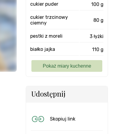
cukier puder
100 g
cukier trzcinowy
80 g
ciemny
pestki z moreli
3 łyżki
białko jajka
110 g
Udostępnij
Skopiuj link