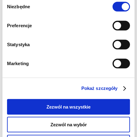
Wybór
Niezbędne
zgody
Preferencje
Statystyka
Marketing
ŁOSOŚ PIECZONY W FOLII
(2 porcje)
2 dzwonka łososia,
Pokaż szczegóły
sól i pieprz,
natka pietruszki,
Zezwól na wszystkie
zielona czubryca,
cytryna
Zezwól na wybór