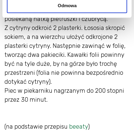
Łososia umyć, osuszyć, ułożyć na kawałkach
Odmowa
folii aluminiowej. Oprószyć solą i pieprzem,
posiekaną natką pietruszki i czubrycą.
Z cytryny odkroić 2 plasterki. Łososia skropić
sokiem, a na wierzchu ułożyć odkrojone 2
plasterki cytryny. Następnie zawinąć w folię,
tworząc dwa pakieciki. Kawałki folii powinny
być na tyle duże, by na górze było trochę
przestrzeni (folia nie powinna bezpośrednio
dotykać cytryny).
Piec w piekarniku nagrzanym do 200 stopni
przez 30 minut.
(na podstawie przepisu
beeaty
)