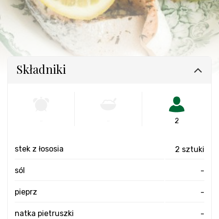
Składniki
-
-
2
stek z łososia
2 sztuki
sól
-
pieprz
-
natka pietruszki
-