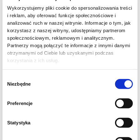
Wykorzystujemy pliki cookie do spersonalizowania treści
i reklam, aby oferować funkcje społecznościowe i
analizować ruch w naszej witrynie. Informacje o tym, jak
korzystasz z naszej witryny, udostępniamy partnerom
społecznościowym, reklamowym i analitycznym.
Partnerzy mogą połączyć te informacje z innymi danymi
otrzymanymi od Ciebie lub uzyskanymi podczas
korzystania z ich usług.
Wybór
Niezbędne
zgody
Preferencje
Składniki: (na keskówkę 29x10 cm)
Statystyka
masa: