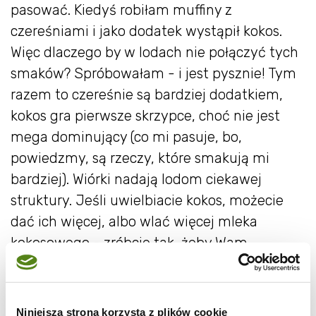
pasować. Kiedyś robiłam muffiny z
czereśniami i jako dodatek wystąpił kokos.
Więc dlaczego by w lodach nie połączyć tych
smaków? Spróbowałam - i jest pysznie! Tym
razem to czereśnie są bardziej dodatkiem,
kokos gra pierwsze skrzypce, choć nie jest
mega dominujący (co mi pasuje, bo,
powiedzmy, są rzeczy, które smakują mi
bardziej). Wiórki nadają lodom ciekawej
struktury. Jeśli uwielbiacie kokos, możecie
dać ich więcej, albo wlać więcej mleka
kokosowego - zróbcie tak, żeby Wam
smakowało. Te proporcje, według mnie, są jak
najbardziej zjadliwe.
Lody kokosowe z czereśniami
Niniejsza strona korzysta z plików cookie