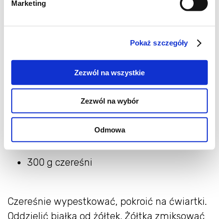
Marketing
500 ml śmietany kremówki (38%)
200 ml mleka kokosowego
3 jajka
Pokaż szczegóły
100 g cukru
30 g wiórek kokosowych
Zezwól na wszystkie
1 łyżeczka ekstraktu z wanilii
1 łyżka białego rumu
Zezwól na wybór
Odmowa
dodatkowo:
300 g czereśni
Czereśnie wypestkować, pokroić na ćwiartki.
Oddzielić białka od żółtek. Żółtka zmiksować