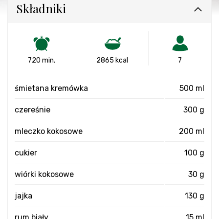
Składniki
720 min.
2865 kcal
7
śmietana kremówka
500 ml
czereśnie
300 g
mleczko kokosowe
200 ml
cukier
100 g
wiórki kokosowe
30 g
jajka
130 g
rum biały
15 ml