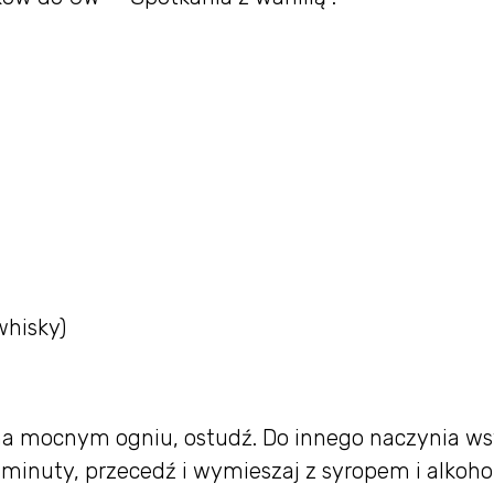
whisky)
 na mocnym ogniu, ostudź. Do innego naczynia w
3 minuty, przecedź i wymieszaj z syropem i alkoh