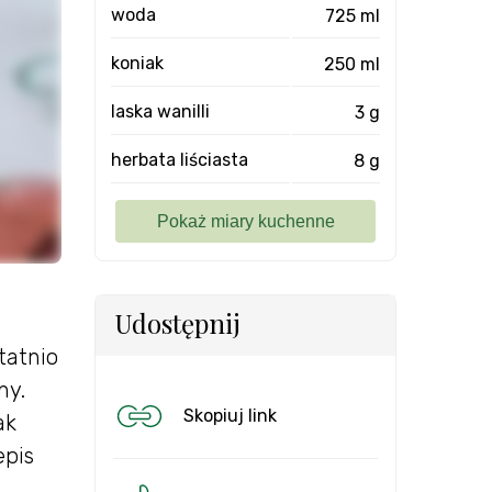
woda
725 ml
koniak
250 ml
laska wanilli
3 g
herbata liściasta
8 g
Udostępnij
tatnio
ny.
Skopiuj link
ak
epis