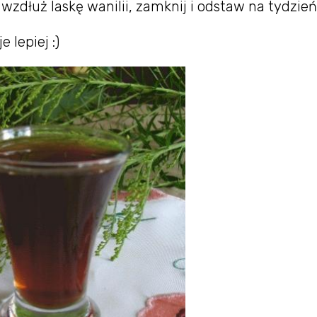
ą wzdłuż laskę wanilii, zamknij i odstaw na tydzień
lepiej :)