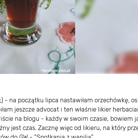
 ;) - na początku lipca nastawiłam orzechówkę, os
biłam jeszcze advocat i ten właśnie likier herbacia
wiście na blogu - każdy w swoim czasie, bowiem j
ny jest czas. Zacznę więc od likieru, na który prz
w do GW - "Spotkania z wanilią".