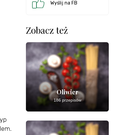
Wyślij na FB
Zobacz też
Oliwier
186 przepisów
syp
olem.