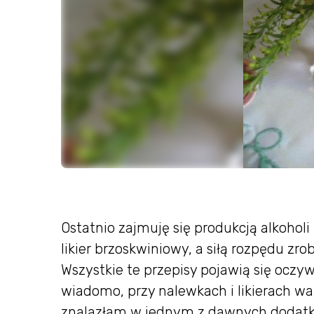
Ostatnio zajmuję się produkcją alkoholi
likier brzoskwiniowy, a siłą rozpędu zro
Wszystkie te przepisy pojawią się oczy
wiadomo, przy nalewkach i likierach waż
znalazłam w jednym z dawnych dodatkó