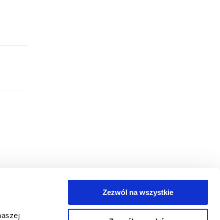
Zezwól na wszystkie
egorie
naszej