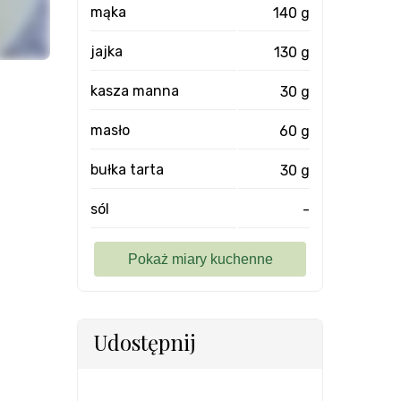
mąka
140 g
jajka
130 g
kasza manna
30 g
masło
60 g
bułka tarta
30 g
sól
-
Udostępnij