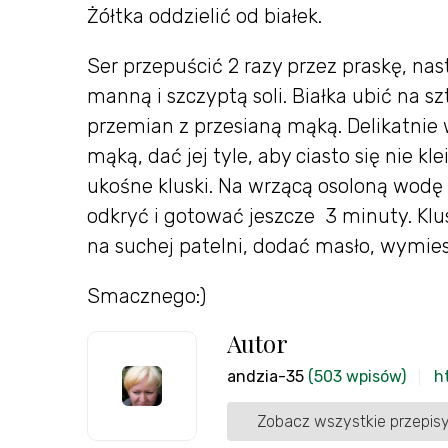
Żółtka oddzielić od białek.
Ser przepuścić 2 razy przez praskę, nas
manną i szczyptą soli. Białka ubić na 
przemian z przesianą mąką. Delikatnie
mąką, dać jej tyle, aby ciasto się nie kl
ukośne kluski. Na wrzącą osoloną wodę 
odkryć i gotować jeszcze 3 minuty. Klu
na suchej patelni, dodać masło, wymiesz
Smacznego:)
Autor
andzia-35
(503 wpisów)
h
Zobacz wszystkie przepisy