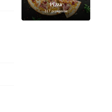
Pizza
317 przepisów