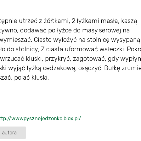
tępnie utrzeć z żółtkami, 2 łyżkami masła, kaszą
sztywno, dodawać po łyżce do masy serowej na
 wymieszać. Ciasto wyłożyć na stolnicę wysypaną
eiło do stolnicy, Z ciasta uformować wałeczki. Pokr
wrzucać kluski, przykryć, zagotować, gdy wypłyn
ski wyjąć łyżką cedzakową, osączyć. Bułkę zrumi
ać, polać kluski.
ttp://wwwpysznejedzonko.blox.pl/
 autora