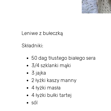
Leniwe z bułeczką
Składniki:
50 dag tłustego białego sera
3/4 szklanki mąki
3 jajka
2 łyżki kaszy manny
4 łyżki masła
4 łyżki bułki tartej
sól