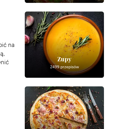
oić na
ą,
Zupy
enić
2499 przepisów