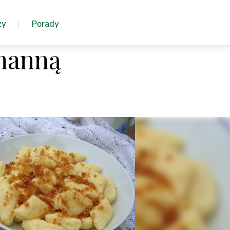
zy
Porady
manną