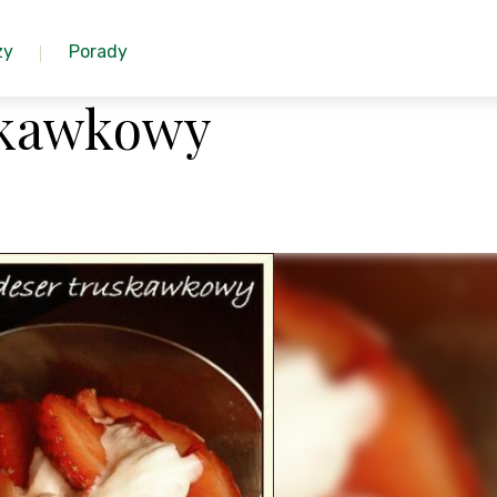
zy
Porady
skawkowy