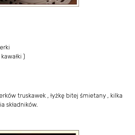
erki
kawałki )
erków truskawek , łyżkę bitej śmietany , kilka
ia składników.