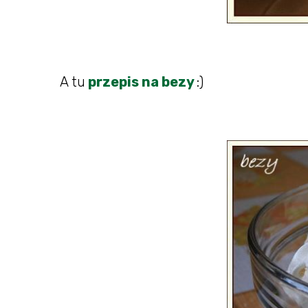
A tu
przepis na bezy
:)