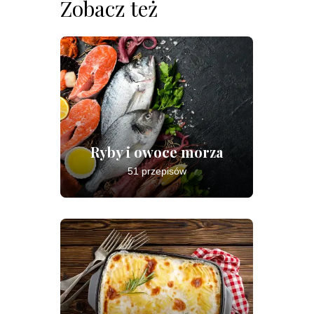
Zobacz też
Ryby i owoce morza
51 przepisów