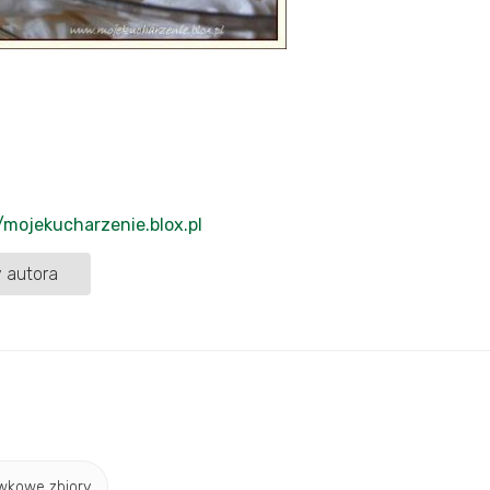
//mojekucharzenie.blox.pl
 autora
wkowe zbiory