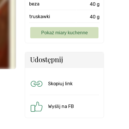
beza
40 g
truskawki
40 g
Udostępnij
Skopiuj link
Wyślij na FB