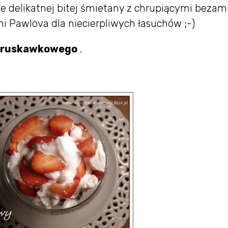
ie delikatnej bitej śmietany z chrupiącymi bezami
 Pawlova dla niecierpliwych łasuchów ;-)
Truskawkowego
.