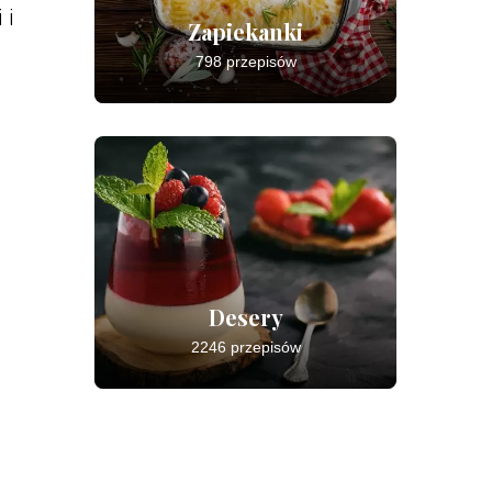
 i
Zapiekanki
798 przepisów
Desery
2246 przepisów