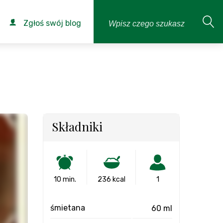
Zgłoś swój blog
Składniki
10 min.
236 kcal
1
śmietana
60 ml