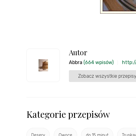
Autor
Abbra
(664 wpisów)
http:
Zobacz wszystkie przepisy
Kategorie przepisów
Desery
Owoce
do 15 minut
Truska