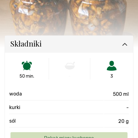
Składniki
50 min.
-
3
woda
500 ml
kurki
-
sól
20 g