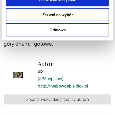
Doprowadziłam do wrzenia, gotowałam ok. 10
minut i wyłączyłam.
Zezwól na wybór
Kiedy przestygły zapakowałam grzyby z
zalewą - sprawiedliwie rozdzielając cebulę i
Odmowa
przyprawy. Zakręciłam słoiki i odwróciłam do
góry dnem. I gotowe.
Autor
upl
(596 wpisów)
http://niebowgebie.blox.pl
Zobacz wszystkie przepisy autora