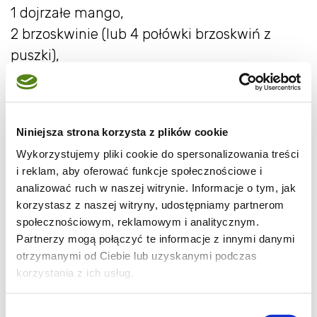
1 dojrzałe mango,
2 brzoskwinie (lub 4 połówki brzoskwiń z
puszki),
1 łyżka soku z cytryny,
4 paski skórki z cytryny,
ok. 300ml bulionu z kurczaka,
Niniejsza strona korzysta z plików cookie
pół szklanki śmietanki kremówki,
Wykorzystujemy pliki cookie do spersonalizowania treści
1 łyżeczka mąki ziemniaczanej,
i reklam, aby oferować funkcje społecznościowe i
przyprawa curry,
analizować ruch w naszej witrynie. Informacje o tym, jak
słodka papryka w proszku,
korzystasz z naszej witryny, udostępniamy partnerom
społecznościowym, reklamowym i analitycznym.
sól i pieprz,
Partnerzy mogą połączyć te informacje z innymi danymi
3-4 łyżki oleju
otrzymanymi od Ciebie lub uzyskanymi podczas
korzystania z ich usług.
Mięso umyć, osuszyć, posypać curry i
papryką. Zrumienić z obu stron na
Wybór