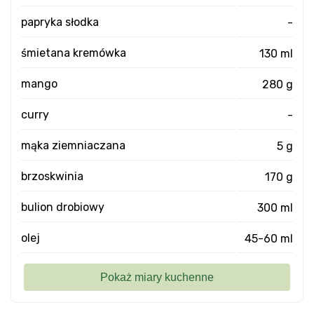
papryka słodka
-
śmietana kremówka
130 ml
mango
280 g
curry
-
mąka ziemniaczana
5 g
brzoskwinia
170 g
bulion drobiowy
300 ml
olej
45-60 ml