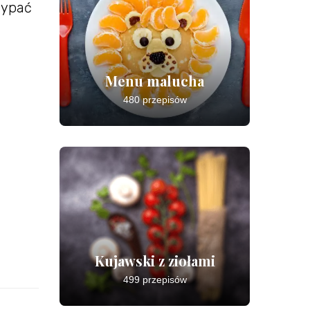
esypać
Menu malucha
480 przepisów
Kujawski z ziołami
499 przepisów