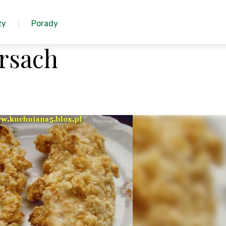
zy
Porady
rsach