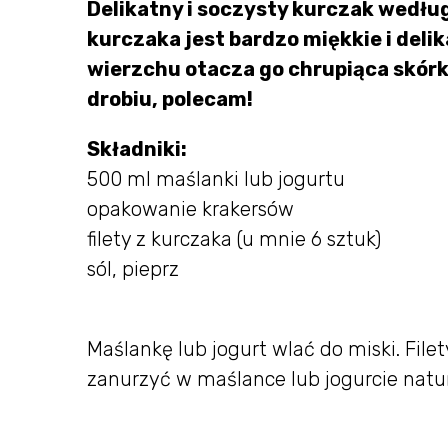
Delikatny i soczysty kurczak według
kurczaka jest bardzo miękkie i del
wierzchu otacza go chrupiąca skórka
drobiu, polecam!
Składniki:
500 ml maślanki lub jogurtu
opakowanie krakersów
filety z kurczaka (u mnie 6 sztuk)
sól, pieprz
Maślankę lub jogurt wlać do miski. File
zanurzyć w maślance lub jogurcie natu