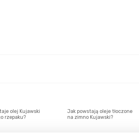
aje olej Kujawski
Jak powstają oleje tłoczone
go rzepaku?
na zimno Kujawski?