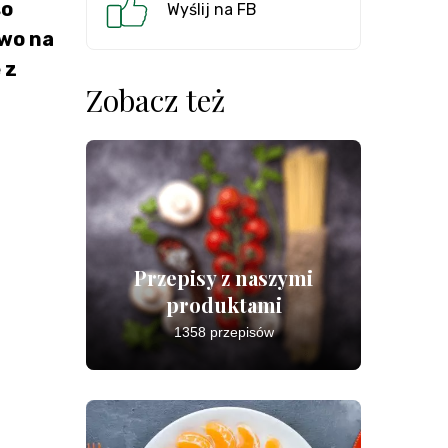
so
Wyślij na FB
owo na
 z
Zobacz też
Przepisy z naszymi
produktami
1358 przepisów