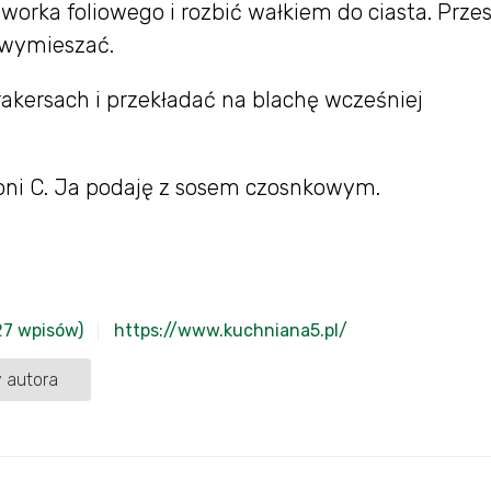
 worka foliowego i rozbić wałkiem do ciasta. Prz
, wymieszać.
rakersach i przekładać na blachę wcześniej
pni C. Ja podaję z sosem czosnkowym.
27 wpisów)
https://www.kuchniana5.pl/
 autora