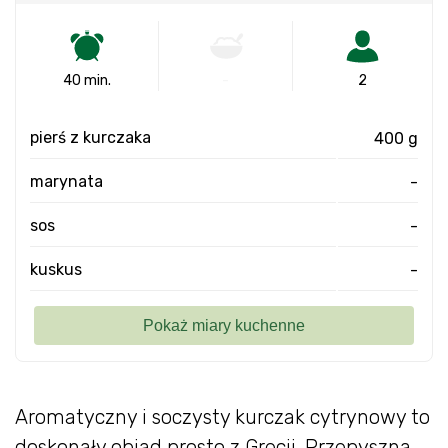
40 min.
-
2
pierś z kurczaka
400 g
marynata
-
sos
-
kuskus
-
Aromatyczny i soczysty kurczak cytrynowy to
doskonały obiad prosto z Grecji. Przepyszna