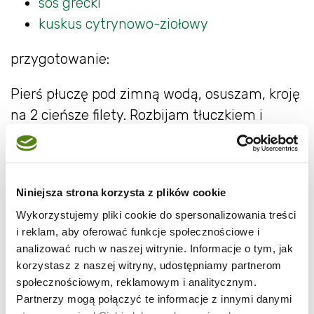
sos grecki
kuskus cytrynowo-ziołowy
przygotowanie:
Pierś płuczę pod zimną wodą, osuszam, kroję
na 2 cieńsze filety. Rozbijam tłuczkiem i
zalewam marynatą. Marynuję w lodówce
min. 30 minut.
Grilluję mięso ok 3-4 minuty z każdej strony.
Niniejsza strona korzysta z plików cookie
Wykorzystujemy pliki cookie do spersonalizowania treści
Podaję z
sosem greckim
i
cytrynowo-
i reklam, aby oferować funkcje społecznościowe i
ziołowym kuskusem
.
analizować ruch w naszej witrynie. Informacje o tym, jak
korzystasz z naszej witryny, udostępniamy partnerom
społecznościowym, reklamowym i analitycznym.
Partnerzy mogą połączyć te informacje z innymi danymi