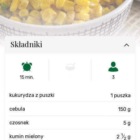
Składniki
15 min.
-
3
kukurydza z puszki
1 puszka
cebula
150 g
czosnek
5 g
1
kumin mielony
2
⁄
g
2