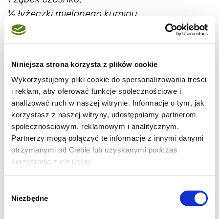
½ łyżeczki mielonego kuminu,
½ łyżeczki mielonej kolendry,
szczypta soli,
świeże zielone chili (ilość wg uznania, ja
Niniejsza strona korzysta z plików cookie
dałam ½ sztuki),
Wykorzystujemy pliki cookie do spersonalizowania treści
1-2 łyżki masła, szczypta chili w płatkach,
i reklam, aby oferować funkcje społecznościowe i
½ łyżeczki soku z cytryny,
analizować ruch w naszej witrynie. Informacje o tym, jak
korzystasz z naszej witryny, udostępniamy partnerom
świeże listki kolendry
społecznościowym, reklamowym i analitycznym.
Partnerzy mogą połączyć te informacje z innymi danymi
Posiekaną cebulę, czosnek kumin, ziarna
otrzymanymi od Ciebie lub uzyskanymi podczas
kolendry, sól i zieloną chili utłuc w moździeżu
korzystania z ich usług.
lub rozdrobnić blenderem.
Na patelni roztopić masło, dodać cebulę z
Wybór
Niezbędne
zgody
przyprawami i smażyć kilka minut, mieszając
od czasu do czasu. Dodać płatki chili i