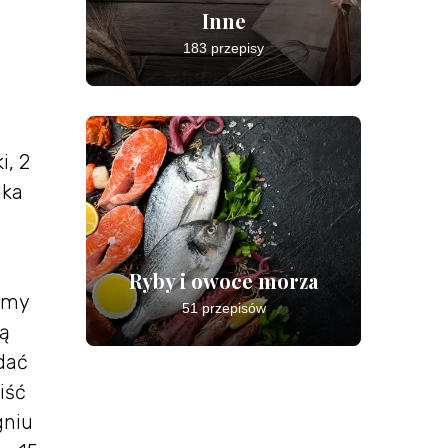
Inne
183 przepisy
i, 2
nka
Ryby i owoce morza
wamy
51 przepisów
łą
odać
iść
gniu