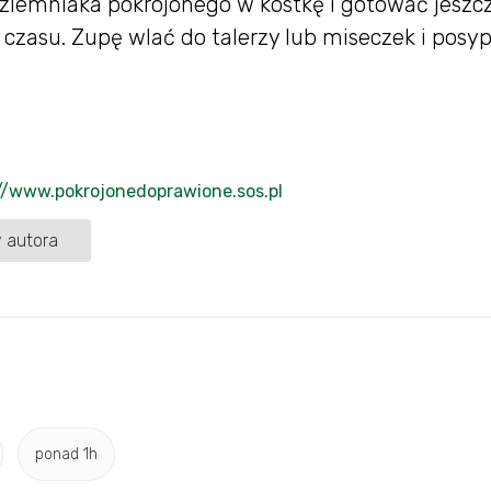
ziemniaka pokrojonego w kostkę i gotować jeszcz
 czasu. Zupę wlać do talerzy lub miseczek i posy
//www.pokrojonedoprawione.sos.pl
 autora
ponad 1h