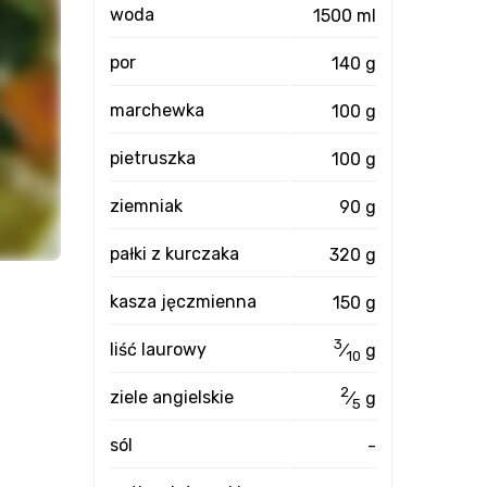
woda
1500 ml
por
140 g
marchewka
100 g
pietruszka
100 g
ziemniak
90 g
pałki z kurczaka
320 g
kasza jęczmienna
150 g
3
liść laurowy
⁄
g
10
2
ziele angielskie
⁄
g
5
sól
-