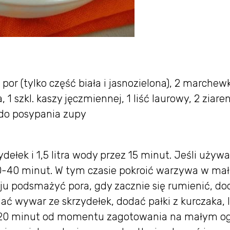
1 por (tylko część biała i jasnozielona), 2 marchewk
, 1 szkl. kaszy jęczmiennej, 1 liść laurowy, 2 ziare
i do posypania zupy
ełek i 1,5 litra wody przez 15 minut. Jeśli uży
0-40 minut. W tym czasie pokroić warzywa w ma
oleju podsmażyć pora, gdy zacznie się rumienić, d
ć wywar ze skrzydełek, dodać pałki z kurczaka, l
wać 20 minut od momentu zagotowania na małym o