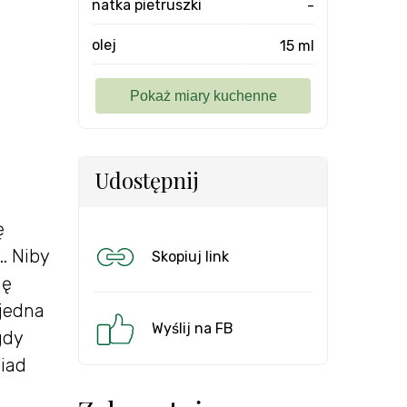
natka pietruszki
-
olej
15 ml
Udostępnij
ę
.. Niby
Skopiuj link
ię
 jedna
Wyślij na FB
gdy
biad