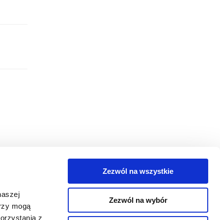
Zezwól na wszystkie
egorie
naszej
Zezwól na wybór
takt
erzy mogą
orzystania z