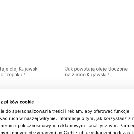
aje olej Kujawski
Jak powstają oleje tłoczone
go rzepaku?
na zimno Kujawski?
 z plików cookie
ie do spersonalizowania treści i reklam, aby oferować funkcje
Mapa serwisu
Kat
wać ruch w naszej witrynie. Informacje o tym, jak korzystasz z 
Kanały RSS
Kon
rtnerom społecznościowym, reklamowym i analitycznym. Partn
innymi danymi otrzymanymi od Ciebie lub uzyskanymi podczas k