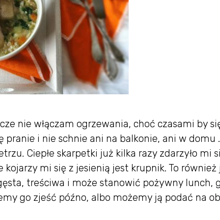
szcze nie włączam ogrzewania, choć czasami by si
 pranie i nie schnie ani na balkonie, ani w domu .
trzu. Ciepłe skarpetki już kilka razy zdarzyło mi s
 kojarzy mi się z jesienią jest krupnik. To również
 gęsta, treściwa i może stanowić pożywny lunch, 
ujemy go zjeść późno, albo możemy ją podać na o