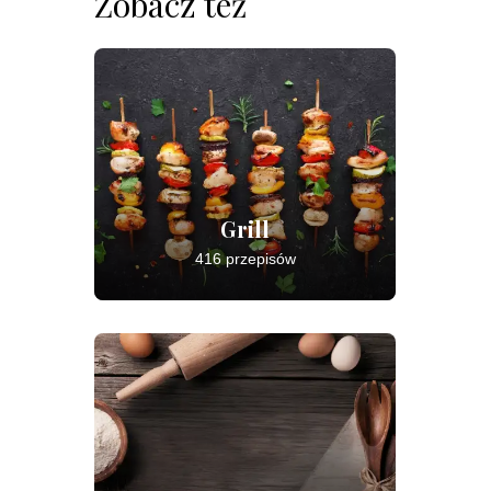
Zobacz też
Grill
416 przepisów