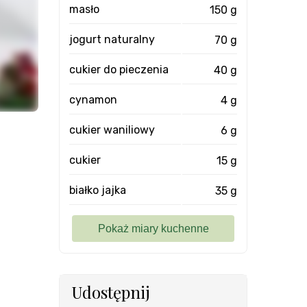
masło
150 g
jogurt naturalny
70 g
cukier do pieczenia
40 g
cynamon
4 g
cukier waniliowy
6 g
cukier
15 g
białko jajka
35 g
Udostępnij