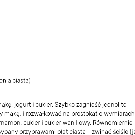
nia ciasta)
kę, jogurt i cukier. Szybko zagnieść jednolite
any mąką, i rozwałkować na prostokąt o wymiarach
amon, cukier i cukier waniliowy. Równomiernie
ypany przyprawami płat ciasta - zwinąć ściśle (j