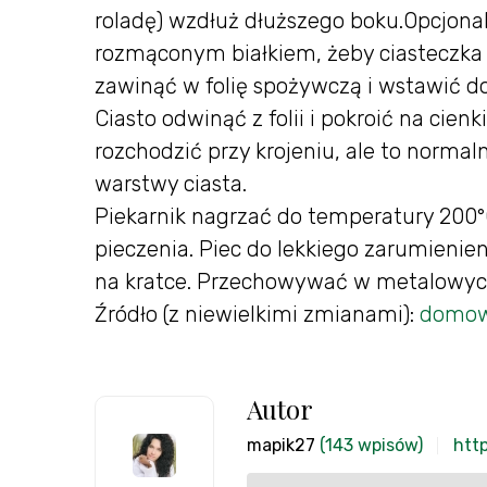
roladę) wzdłuż dłuższego boku.Opcjon
rozmąconym białkiem, żeby ciasteczka n
zawinąć w folię spożywczą i wstawić do
Ciasto odwinąć z folii i pokroić na cien
rozchodzić przy krojeniu, ale to norma
warstwy ciasta.
Piekarnik nagrzać do temperatury 200°
pieczenia. Piec do lekkiego zarumienien
na kratce. Przechowywać w metalowych
Źródło (z niewielkimi zmianami):
domow
Autor
mapik27
(143 wpisów)
htt