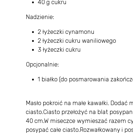
40 g cukru
Nadzienie:
2 łyżeczki cynamonu
2 łyżeczki cukru waniliowego
3 łyżeczki cukru
Opcjonalnie:
1 białko (do posmarowania zakończe
Masło pokroić na małe kawałki. Dodać mą
ciasto.Ciasto przełożyć na blat posyp
40 cm.W miseczce wymieszać razem cyn
posypać całe ciasto.Rozwałkowany i pos