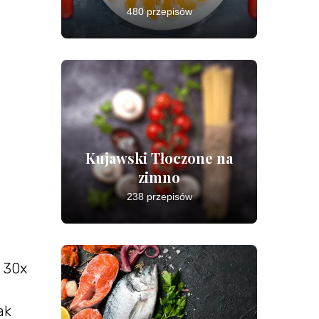
480 przepisów
Kujawski Tłoczone na
zimno
238 przepisów
 30x
ak