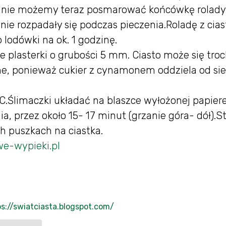
alnie możemy teraz posmarować końcówkę rolady
ie rozpadały się podczas pieczenia.Roladę z cias
 lodówki na ok. 1 godzinę.
kie plasterki o grubości 5 mm. Ciasto może się tro
lne, ponieważ cukier z cynamonem oddziela od sie
C.Ślimaczki układać na blaszce wyłożonej papie
ia, przez około 15- 17 minut (grzanie góra- dół).S
 puszkach na ciastka.
e-wypieki.pl
ps://swiatciasta.blogspot.com/