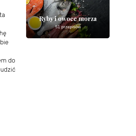
ta
Ryby i owoce morza
51 przepisów
chę
bie
rem do
tudzić