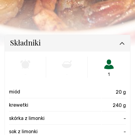
Składniki
-
-
1
miód
20 g
krewetki
240 g
skórka z limonki
-
sok z limonki
-