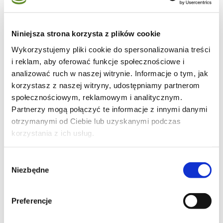
20 średnich krewetek mrożonych
przelanych wrzątkiem
skórka starta z jednej limonki
Niniejsza strona korzysta z plików cookie
sok z pół limonki
Wykorzystujemy pliki cookie do spersonalizowania treści
1 ostra papryczka
i reklam, aby oferować funkcje społecznościowe i
2-3 łyżki oliwy
analizować ruch w naszej witrynie. Informacje o tym, jak
korzystasz z naszej witryny, udostępniamy partnerom
1 łyżka miodu
społecznościowym, reklamowym i analitycznym.
1 łyżka octu balsamicznego
Partnerzy mogą połączyć te informacje z innymi danymi
otrzymanymi od Ciebie lub uzyskanymi podczas
korzystania z ich usług.
Wybór
Niezbędne
zgody
Preferencje