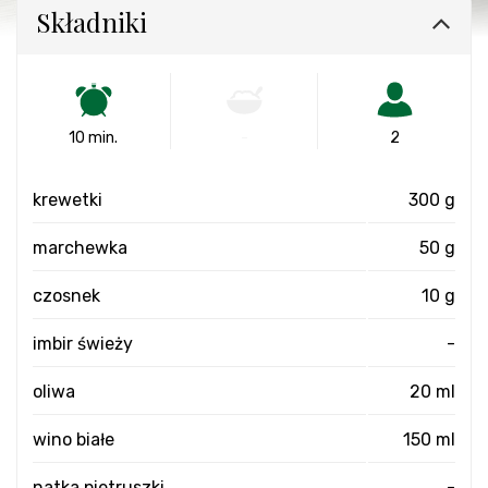
Składniki
10 min.
-
2
krewetki
300 g
marchewka
50 g
czosnek
10 g
imbir świeży
-
oliwa
20 ml
wino białe
150 ml
natka pietruszki
-