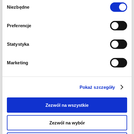
Wybór
Lekko solimy i pieprzymy. Podajemy ze
Niezbędne
zgody
świeżym pieczywem.
Preferencje
Statystyka
Marketing
Pokaż szczegóły
Zezwól na wszystkie
Zezwól na wybór