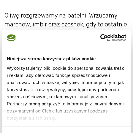
Oliwę rozgrzewamy na patelni. Wrzucamy
marchew, imbir oraz czosnek, gdy te ostatnie
zaczną wydzielać aromat wrzucamy krewetki
i smażymy przez 1 minutę.
Niniejsza strona korzysta z plików cookie
Wykorzystujemy pliki cookie do spersonalizowania treści
Dodajemy wino i przykrywamy patelnię
i reklam, aby oferować funkcje społecznościowe i
pokrywką. Redukujemy ogień na średni i
analizować ruch w naszej witrynie. Informacje o tym, jak
dusimy całość 4 minuty.
korzystasz z naszej witryny, udostępniamy partnerom
społecznościowym, reklamowym i analitycznym.
Partnerzy mogą połączyć te informacje z innymi danymi
otrzymanymi od Ciebie lub uzyskanymi podczas
korzystania z ich usług.
Wykładamy na głębokie talerze razem z
sosem. Posypujemy siekaną natką pietruszki.