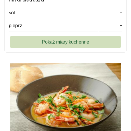
sól
-
pieprz
-