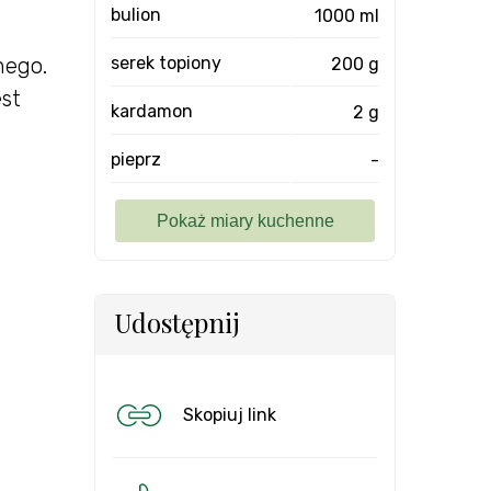
bulion
1000 ml
nego.
serek topiony
200 g
st
kardamon
2 g
pieprz
-
Udostępnij
Skopiuj link