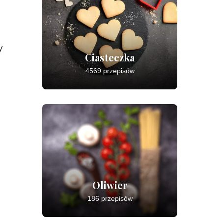
y
Ciasteczka
4569 przepisów
Oliwier
186 przepisów