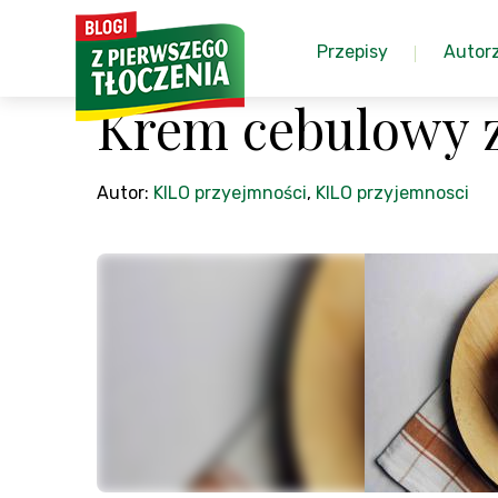
Przepisy
Autor
Krem cebulowy 
Autor:
KILO przyejmności
,
KILO przyjemnosci