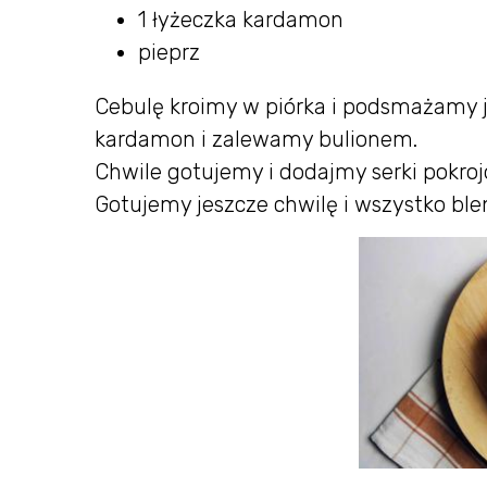
1 łyżeczka kardamon
pieprz
Cebulę kroimy w piórka i podsmażamy j
kardamon i zalewamy bulionem.
Chwile gotujemy i dodajmy serki pokroj
Gotujemy jeszcze chwilę i wszystko bl