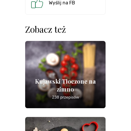
Wyślij na FB
Zobacz też
Kujawski Tłoczone na
zimno
238 przepisów