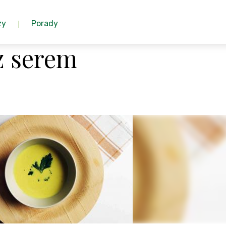
zy
Porady
z serem