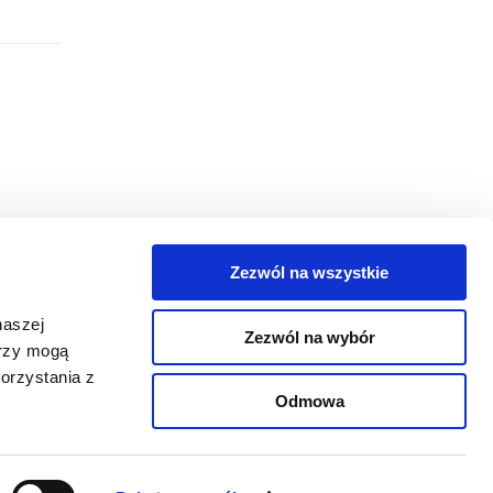
Zezwól na wszystkie
egorie
naszej
Zezwól na wybór
takt
erzy mogą
orzystania z
oguj się
Odmowa