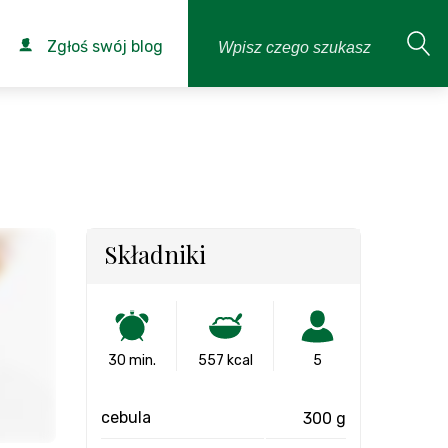
Zgłoś swój blog
Składniki
30 min.
557 kcal
5
cebula
300 g