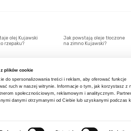
aje olej Kujawski
Jak powstają oleje tłoczone
go rzepaku?
na zimno Kujawski?
 z plików cookie
ie do spersonalizowania treści i reklam, aby oferować funkcje
Mapa serwisu
Kat
wać ruch w naszej witrynie. Informacje o tym, jak korzystasz z 
Kanały RSS
Kon
rtnerom społecznościowym, reklamowym i analitycznym. Partn
innymi danymi otrzymanymi od Ciebie lub uzyskanymi podczas k
Porady
Zal