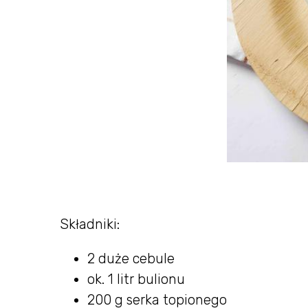
Składniki:
2 duże cebule
ok. 1 litr bulionu
200 g serka topionego