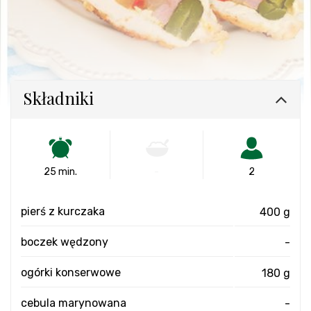
Składniki
25 min.
-
2
pierś z kurczaka
400 g
boczek wędzony
-
ogórki konserwowe
180 g
cebula marynowana
-