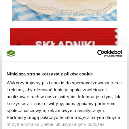
Niniejsza strona korzysta z plików cookie
Wykorzystujemy pliki cookie do spersonalizowania treści
i reklam, aby oferować funkcje społecznościowe i
2 podwójne filety z kurczaka średnie
analizować ruch w naszej witrynie. Informacje o tym, jak
kilka plastrów boczku wędzonego
korzystasz z naszej witryny, udostępniamy partnerom
społecznościowym, reklamowym i analitycznym.
(pokrojone w kostkę)
Partnerzy mogą połączyć te informacje z innymi danymi
3 małe ogórki konserwowe (pokrojone w
otrzymanymi od Ciebie lub uzyskanymi podczas