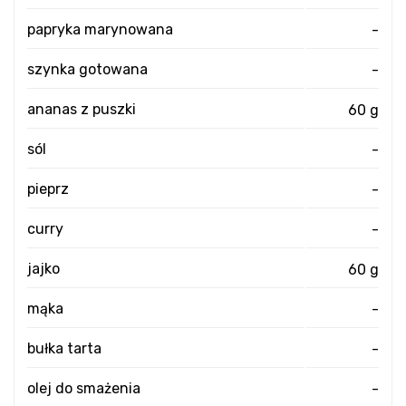
papryka marynowana
-
szynka gotowana
-
ananas z puszki
60 g
sól
-
pieprz
-
curry
-
jajko
60 g
mąka
-
bułka tarta
-
olej do smażenia
-