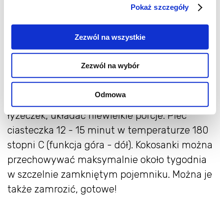
pochłonęła wilgoć, a beza była sucha.
Pokaż szczegóły
Miksować jeszcze chwilę, aby składniki
połączyły się. Na koniec dodać wystudzone
Zezwól na wszystkie
wiórki kokosowe do ubitych białek, delikatnie
wymieszać.
Zezwól na wybór
Blachę wyłożyć papierem do pieczenia.
Odmowa
Formować kokosanki za pomocą dwóch
łyżeczek, układać niewielkie porcje. Piec
ciasteczka 12 - 15 minut w temperaturze 180
stopni C (funkcja góra - dół). Kokosanki można
przechowywać maksymalnie około tygodnia
w szczelnie zamkniętym pojemniku. Można je
także zamrozić, gotowe!