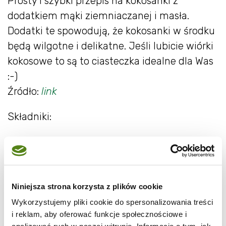
Prosty i szybki przepis na kokosanki z
dodatkiem mąki ziemniaczanej i masła.
Dodatki te spowodują, że kokosanki w środku
będą wilgotne i delikatne. Jeśli lubicie wiórki
kokosowe to są to ciasteczka idealne dla Was
:-)
Źródło:
link
Składniki:
200 g wiórków kokosowych
150 g drobnego cukru
70 g masła
4 białka
Niniejsza strona korzysta z plików cookie
1 łyżka mąki ziemniaczanej
Wykorzystujemy pliki cookie do spersonalizowania treści
i reklam, aby oferować funkcje społecznościowe i
1 łyżka soku z cytryny