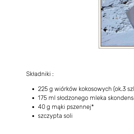
Składniki :
225 g wiórków kokosowych (ok.3 szk
175 ml słodzonego mleka skondenso
40 g mąki pszennej*
szczypta soli