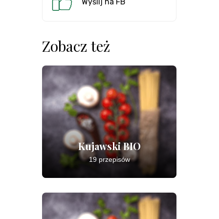
Wyślij na FB
Zobacz też
Kujawski BIO
19 przepisów