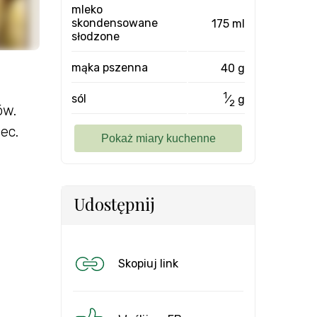
mleko
skondensowane
175 ml
słodzone
mąka pszenna
40 g
1
sól
⁄
g
2
ów.
ec.
Udostępnij
Skopiuj link