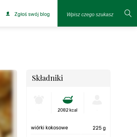
Zgłoś swój blog
Składniki
-
2082 kcal
-
wiórki kokosowe
225 g