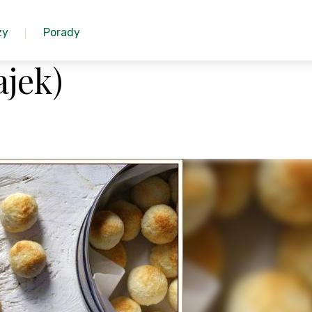
zy
Porady
ajek)