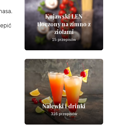
masa.
Kujawski LEN
tłoczony na zimno z
lepić
ziołami
15 przepisów
Nalewki i drinki
316 przepisów