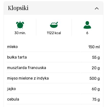
Klopsiki
30 min.
1122 kcal
6
mleko
150 ml
bułka tarta
55 g
musztarda francuska
20 g
mięso mielone z indyka
500 g
jajko
60 g
cebula
75 g