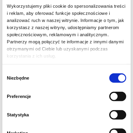
2 łyżki mąki ziemniaczanej*
Wykorzystujemy pliki cookie do spersonalizowania treści
2 łyżki cukru**
i reklam, aby oferować funkcje społecznościowe i
analizować ruch w naszej witrynie. Informacje o tym, jak
korzystasz z naszej witryny, udostępniamy partnerom
* Ilość mąki możesz dowolnie zmniejszyć lub
społecznościowym, reklamowym i analitycznym.
Partnerzy mogą połączyć te informacje z innymi danymi
zwiększyć w zależności od preferowanej
otrzymanymi od Ciebie lub uzyskanymi podczas
przez Ciebie gęstości deseru.
korzystania z ich usług.
** Ilość cukru dopasuj do swoich upodobań.
Wybór
Niezbędne
zgody
Preferencje
Statystyka