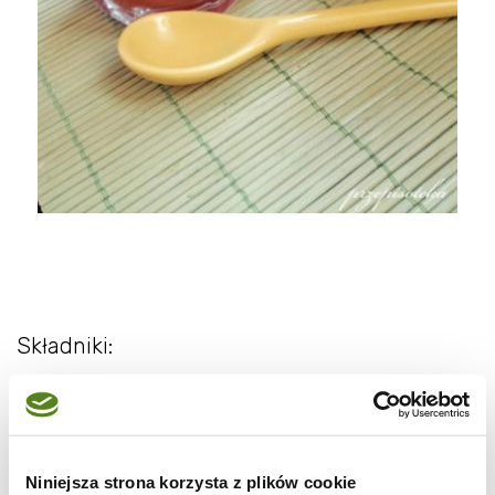
Składniki:
300 ml soku żurawinowego
400 ml soku grapefruitowego
100 ml wody
Niniejsza strona korzysta z plików cookie