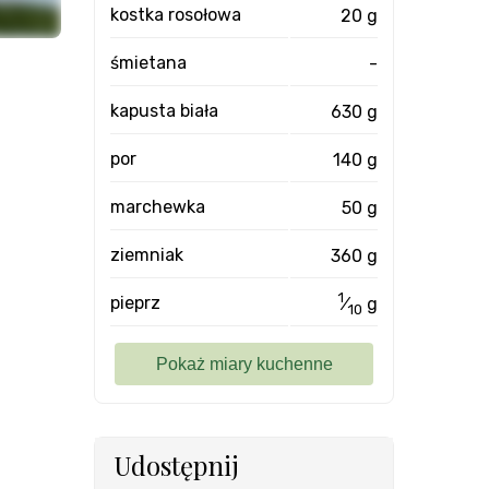
kostka rosołowa
20 g
śmietana
-
kapusta biała
630 g
por
140 g
marchewka
50 g
ziemniak
360 g
1
pieprz
⁄
g
10
Udostępnij