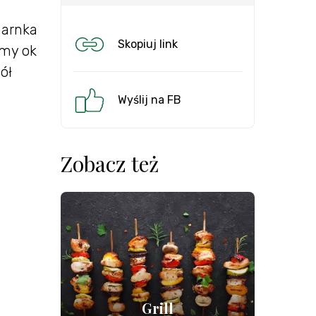
garnka
Skopiuj link
emy ok
ół
Wyślij na FB
Zobacz też
Grill