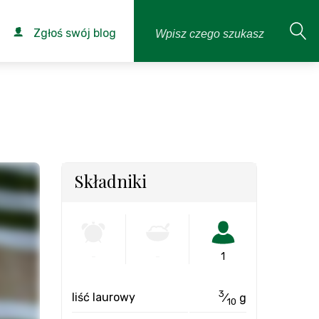
Zgłoś swój blog
Składniki
-
-
1
3
liść laurowy
⁄
g
10