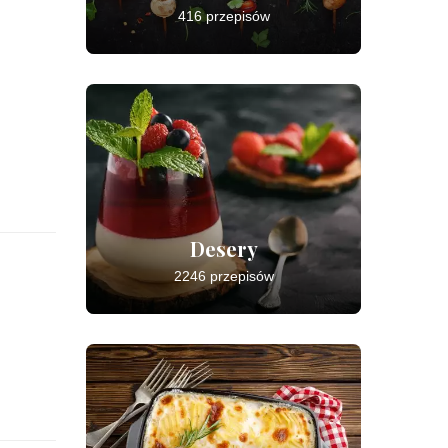
416 przepisów
Desery
2246 przepisów