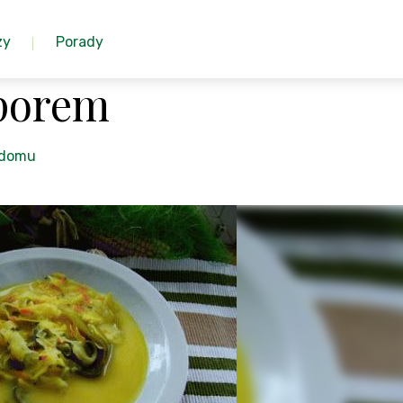
zy
Porady
 porem
a domu