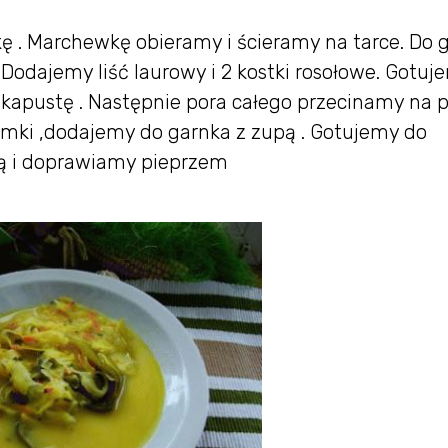
ę . Marchewkę obieramy i ścieramy na tarce. Do 
odajemy liść laurowy i 2 kostki rosołowe. Gotuj
kapustę . Następnie pora całego przecinamy na p
iemki ,dodajemy do garnka z zupą . Gotujemy do
ą i doprawiamy pieprzem