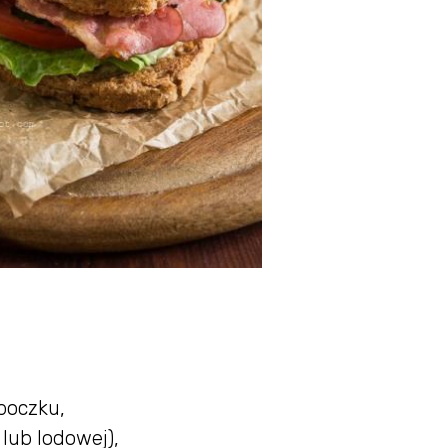
boczku,
j lub lodowej),