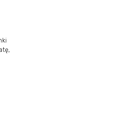
mki
atę,