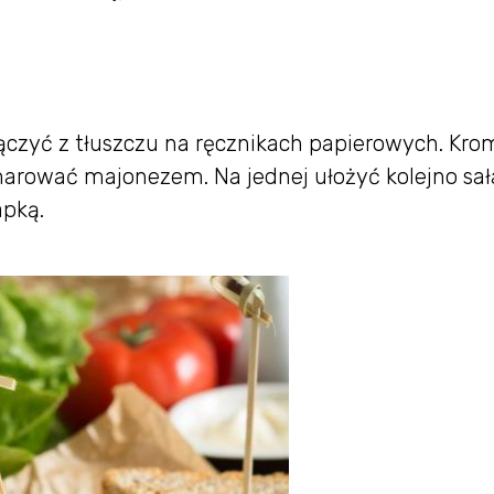
ączyć z tłuszczu na ręcznikach papierowych. Kro
marować majonezem. Na jednej ułożyć kolejno sał
apką.