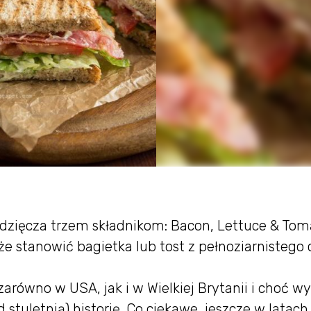
dzięcza trzem składnikom: Bacon, Lettuce & Tom
oże stanowić bagietka lub tost z pełnoziarnistego
arówno w USA, jak i w Wielkiej Brytanii i choć w
stuletnią) historię. Co ciekawe, jeszcze w latach