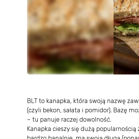
BLT to kanapka, która swoją nazwę zaw
(czyli bekon, sałata i pomidor). Bazę m
– tu panuje raczej dowolność.
Kanapka cieszy się dużą popularnością z
bardzo banalnie, ma swoją długą (ponad 