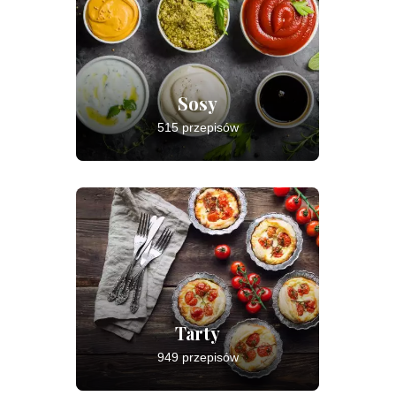
Sosy
515 przepisów
Tarty
949 przepisów