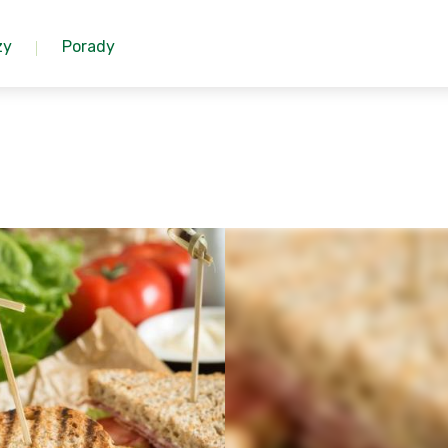
zy
Porady