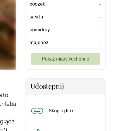
boczek
-
sałata
-
pomidory
-
majonez
-
Udostępnij
ato
 chleba
Skopiuj link
ygląda
 50.