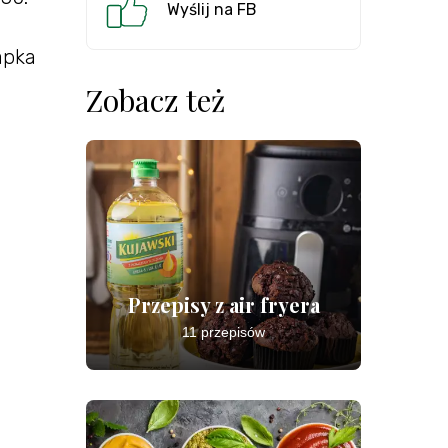
Wyślij na FB
apka
Zobacz też
Przepisy z air fryera
11 przepisów