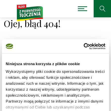
Ojej, błąd 404!
Niestety nie można było
odnaleźć strony, której
Niniejsza strona korzysta z plików cookie
Wykorzystujemy pliki cookie do spersonalizowania treści
szukasz.
i reklam, aby oferować funkcje społecznościowe i
analizować ruch w naszej witrynie. Informacje o tym, jak
Adres, który próbujesz odwiedzić
korzystasz z naszej witryny, udostępniamy partnerom
/przepis/jogurtowiec-z-jagodami
jest obecnie
społecznościowym, reklamowym i analitycznym.
niedostępny.
Partnerzy mogą połączyć te informacje z innymi danymi
Sprawdź pisownię adresu lub skorzystaj z wyszukiwarki
otrzymanymi od Ciebie lub uzyskanymi podczas