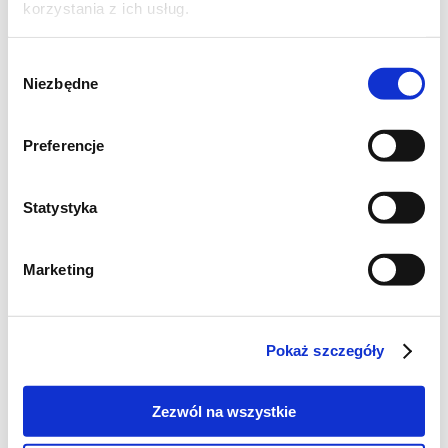
korzystania z ich usług.
Wybór
Niezbędne
zgody
Preferencje
Statystyka
Szukaj
Marketing
Poznaj markę Kujawski
Pokaż szczegóły
Jak powstaje olej Kujawski z polskiego rzepaku?
Zezwól na wszystkie
Jak powstają oleje tłoczone na zimno Kujawski?