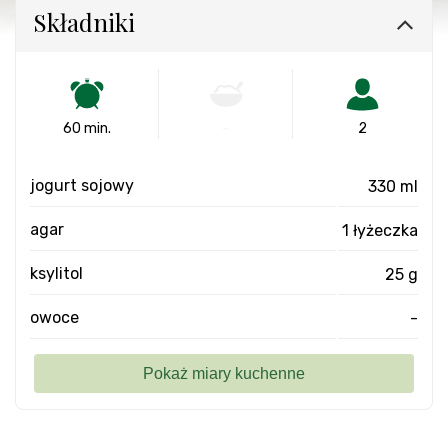
Składniki
60 min.
-
2
jogurt sojowy
330 ml
agar
1 łyżeczka
ksylitol
25 g
owoce
-