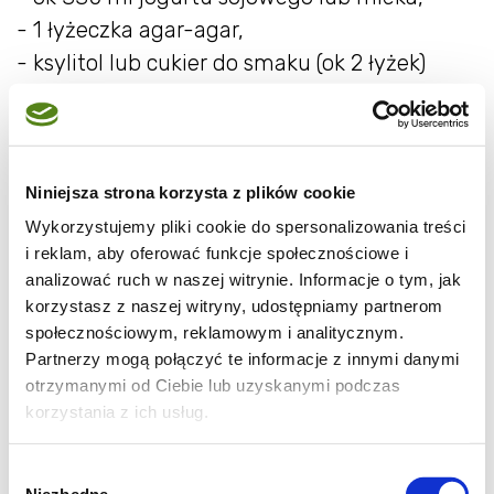
- 1 łyżeczka agar-agar,
- ksylitol lub cukier do smaku (ok 2 łyżek)
- dowolne owoce lub konfitury.
Wykonanie:
Niniejsza strona korzysta z plików cookie
Najłatwiej zrobić domowy jogurt sojowy
Wykorzystujemy pliki cookie do spersonalizowania treści
kupując 1 jogurt sojowy naturalny (z żywymi
i reklam, aby oferować funkcje społecznościowe i
kulturami bakterii) i mleko sojowe. Do
analizować ruch w naszej witrynie. Informacje o tym, jak
termosu lub słoiczków jogurtownicy
korzystasz z naszej witryny, udostępniamy partnerom
społecznościowym, reklamowym i analitycznym.
wlewamy jogurt (na słoiczek 125 ml daję 2
Partnerzy mogą połączyć te informacje z innymi danymi
łyżki jogurtu), zalewamy mlekiem, dobrze
otrzymanymi od Ciebie lub uzyskanymi podczas
mieszamy i odstawiamy w ciepłe miejsce na
korzystania z ich usług.
kilka godzin. Później nasz jogurt chowamy do
lodówki.
Wybór
Niezbędne