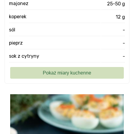
majonez
25-50 g
koperek
12 g
sól
-
pieprz
-
sok z cytryny
-