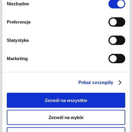
Niezbędne
kawałkami łososia i koperkiem.
zgody
Preferencje
Smacznego!
Statystyka
Marketing
Pokaż szczegóły
Zezwól na wszystkie
Zezwól na wybór