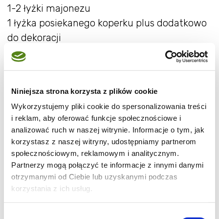
1-2 łyżki majonezu
1 łyżka posiekanego koperku plus dodatkowo
do dekoracji
sól i pieprz
odrobina soku z cytryny
Niniejsza strona korzysta z plików cookie
Jaja ugotować na twardo, obrać. Kawałeczek
Wykorzystujemy pliki cookie do spersonalizowania treści
łososia odłożyć do dekoracji, resztę drobno
i reklam, aby oferować funkcje społecznościowe i
posiekać. Jajka przekroić wzdłuż na połówki.
analizować ruch w naszej witrynie. Informacje o tym, jak
Wyjąć żółtka, przełożyć do miski i rozgnieść
korzystasz z naszej witryny, udostępniamy partnerom
społecznościowym, reklamowym i analitycznym.
widelcem. Dodać chrzan, łososia serek i
Partnerzy mogą połączyć te informacje z innymi danymi
majonez. Wszystko razem wymieszać.
otrzymanymi od Ciebie lub uzyskanymi podczas
Doprawić do smaku solą i pieprzem oraz
korzystania z ich usług.
sokiem z cytryny. Gotowym farszem napełnić
połówki jajek, udekorować odłożonymi
Wybór