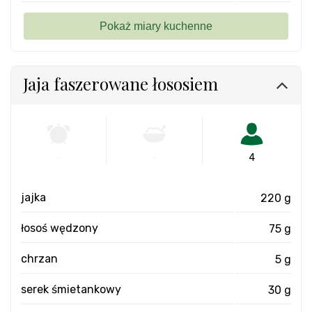
Jaja faszerowane łososiem
-
-
4
jajka
220 g
łosoś wędzony
75 g
chrzan
5 g
serek śmietankowy
30 g