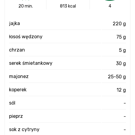
20 min.
813 kcal
4
jajka
220 g
łosoś wędzony
75 g
chrzan
5 g
serek śmietankowy
30 g
majonez
25-50 g
koperek
12 g
sól
-
pieprz
-
sok z cytryny
-