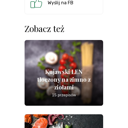
Wyślij na FB
Zobacz też
Kujawski LEN
tłoczony na zimno z
ziołami
15 przepisów