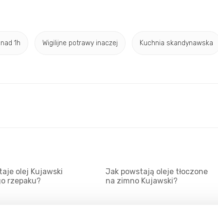
nad 1h
Wigilijne potrawy inaczej
Kuchnia skandynawska
aje olej Kujawski
Jak powstają oleje tłoczone
go rzepaku?
na zimno Kujawski?