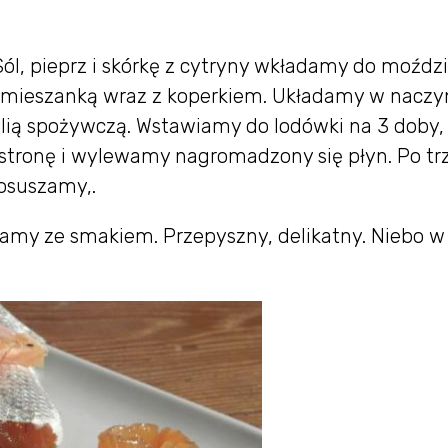
l, pieprz i skórkę z cytryny wkładamy do moździ
y mieszanką wraz z koperkiem. Układamy w naczy
ią spożywczą. Wstawiamy do lodówki na 3 doby, 
 stronę i wylewamy nagromadzony się płyn. Po tr
osuszamy,.
jadamy ze smakiem. Przepyszny, delikatny. Niebo w