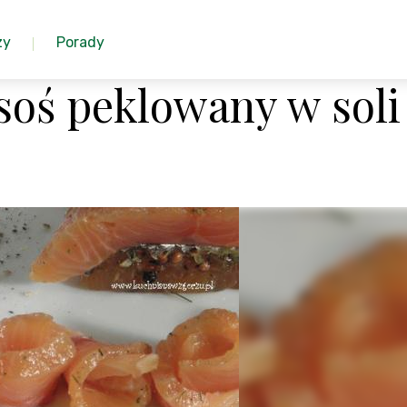
zy
Porady
osoś peklowany w soli