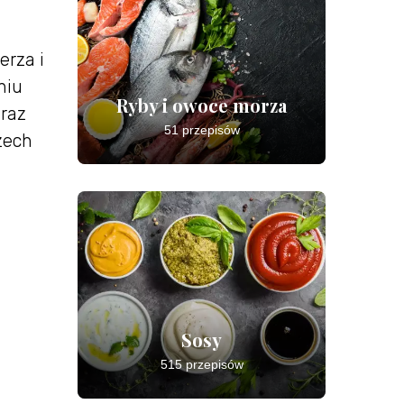
erza i
niu
Ryby i owoce morza
raz
51 przepisów
zech
Sosy
515 przepisów