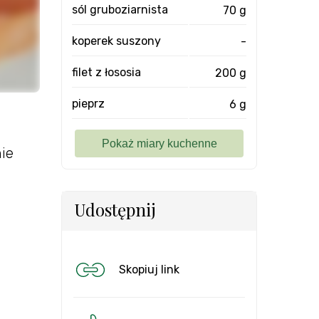
sól gruboziarnista
70 g
koperek suszony
-
filet z łososia
200 g
pieprz
6 g
nie
Udostępnij
Skopiuj link