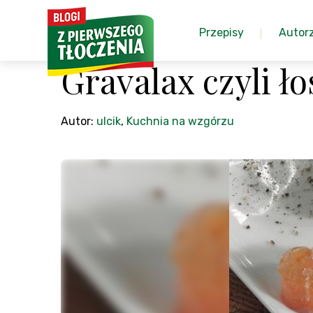
Przepisy
Autor
Gravalax czyli ł
Autor:
ulcik
,
Kuchnia na wzgórzu