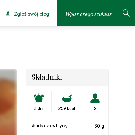
Zgłoś swój blog
Składniki
3 dni
259 kcal
2
skórka z cytryny
30 g