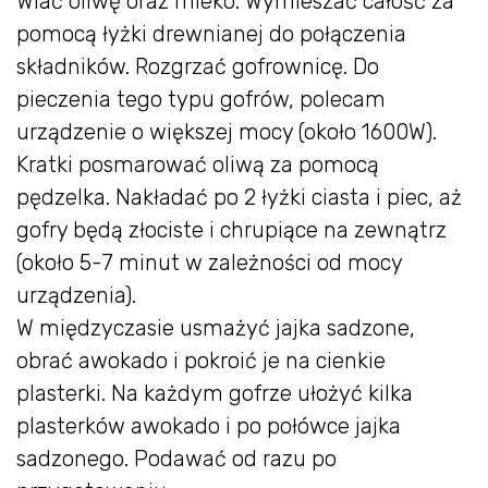
Wlać oliwę oraz mleko. Wymieszać całość za
pomocą łyżki drewnianej do połączenia
składników. Rozgrzać gofrownicę. Do
pieczenia tego typu gofrów, polecam
urządzenie o większej mocy (około 1600W).
Kratki posmarować oliwą za pomocą
pędzelka. Nakładać po 2 łyżki ciasta i piec, aż
gofry będą złociste i chrupiące na zewnątrz
(około 5-7 minut w zależności od mocy
urządzenia).
W międzyczasie usmażyć jajka sadzone,
obrać awokado i pokroić je na cienkie
plasterki. Na każdym gofrze ułożyć kilka
plasterków awokado i po połówce jajka
sadzonego. Podawać od razu po