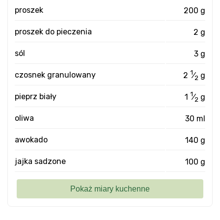
proszek
200 g
proszek do pieczenia
2 g
sól
3 g
1
czosnek granulowany
2
⁄
g
2
1
pieprz biały
1
⁄
g
2
oliwa
30 ml
awokado
140 g
jajka sadzone
100 g