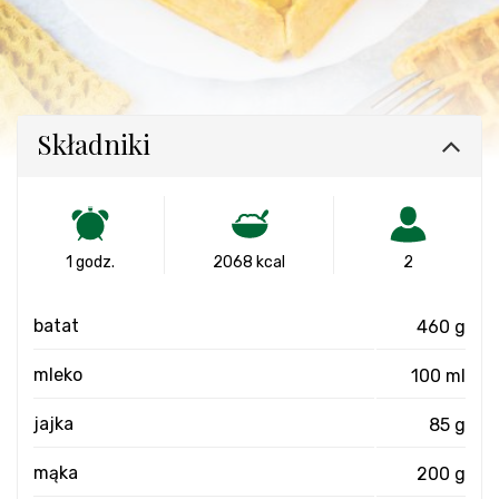
Składniki
1 godz.
2068 kcal
2
batat
460 g
mleko
100 ml
jajka
85 g
mąka
200 g