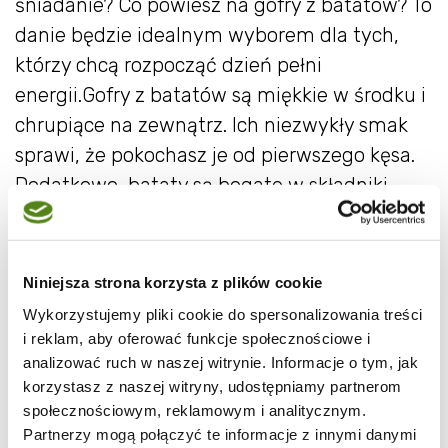
śniadanie? Co powiesz na gofry z batatów? To
danie będzie idealnym wyborem dla tych,
którzy chcą rozpocząć dzień pełni
energii.Gofry z batatów są miękkie w środku i
chrupiące na zewnątrz. Ich niezwykły smak
sprawi, że pokochasz je od pierwszego kęsa.
Dodatkowo, bataty są bogate w składniki
odżywcze, co sprawi, że będą doskonałym
uzupełnieniem Twojej diety.Zaskocz swoich
bliskich oryginalnym pomysłem na początek
Niniejsza strona korzysta z plików cookie
dnia.
Wykorzystujemy pliki cookie do spersonalizowania treści
i reklam, aby oferować funkcje społecznościowe i
analizować ruch w naszej witrynie. Informacje o tym, jak
Składniki na gofry z batatów:
korzystasz z naszej witryny, udostępniamy partnerom
społecznościowym, reklamowym i analitycznym.
Partnerzy mogą połączyć te informacje z innymi danymi