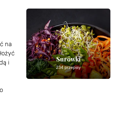
ać na
Ułożyć
Surówki
dą i
234 przepisy
no