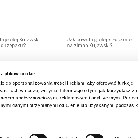
aje olej Kujawski
Jak powstają oleje tłoczone
go rzepaku?
na zimno Kujawski?
 z plików cookie
ie do spersonalizowania treści i reklam, aby oferować funkcje
Mapa serwisu
Kat
wać ruch w naszej witrynie. Informacje o tym, jak korzystasz z 
Kanały RSS
Kon
rtnerom społecznościowym, reklamowym i analitycznym. Partn
innymi danymi otrzymanymi od Ciebie lub uzyskanymi podczas k
Porady
Zal