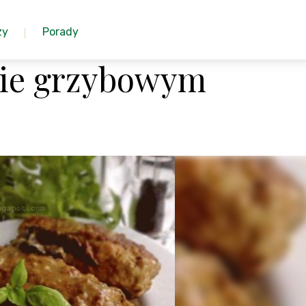
zy
Porady
sie grzybowym