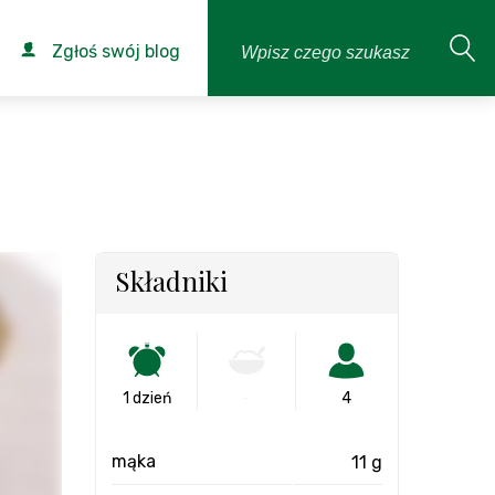
Zgłoś swój blog
Składniki
1 dzień
-
4
mąka
11 g