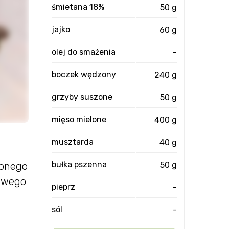
śmietana 18%
50 g
jajko
60 g
olej do smażenia
-
boczek wędzony
240 g
grzyby suszone
50 g
mięso mielone
400 g
musztarda
40 g
bułka pszenna
50 g
lonego
mowego
pieprz
-
sól
-