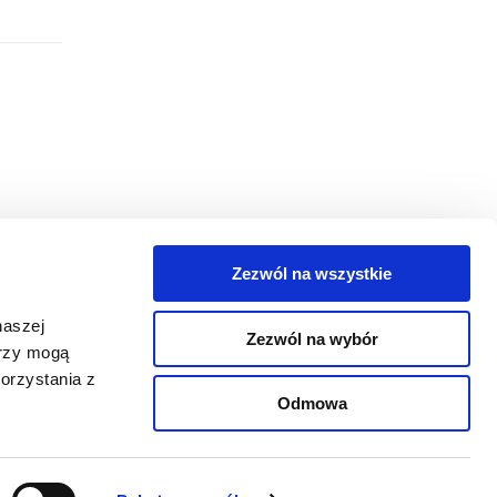
Zezwól na wszystkie
egorie
naszej
Zezwól na wybór
takt
erzy mogą
orzystania z
oguj się
Odmowa