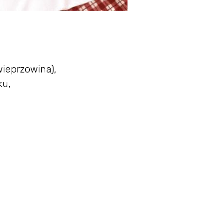
ieprzowina),
ku,