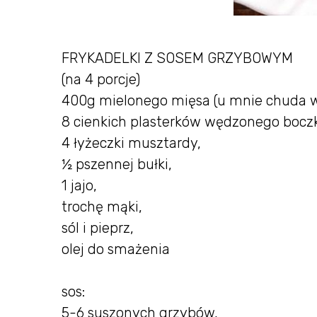
FRYKADELKI Z SOSEM GRZYBOWYM
(na 4 porcje)
400g mielonego mięsa (u mnie chuda w
8 cienkich plasterków wędzonego bocz
4 łyżeczki musztardy,
½ pszennej bułki,
1 jajo,
trochę mąki,
sól i pieprz,
olej do smażenia
sos:
5-6 suszonych grzybów,