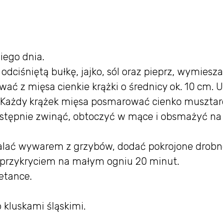
ego dnia.
ciśniętą bułkę, jajko, sól oraz pieprz, wymiesz
ać z mięsa cienkie krążki o średnicy ok. 10 cm. 
a. Każdy krążek mięsa posmarować cienko musztar
Następnie zwinąć, obtoczyć w mące i obsmażyć na
, zalać wywarem z grzybów, dodać pokrojone drob
 przykryciem na małym ogniu 20 minut.
etance.
kluskami śląskimi.