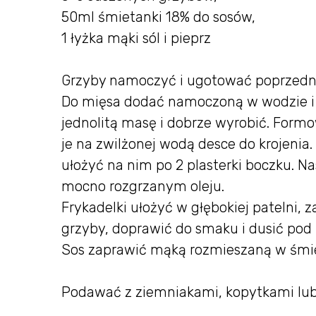
50ml śmietanki 18% do sosów,
1 łyżka mąki sól i pieprz
Grzyby namoczyć i ugotować poprzedni
Do mięsa dodać namoczoną w wodzie i od
jednolitą masę i dobrze wyrobić. Formow
je na zwilżonej wodą desce do krojeni
ułożyć na nim po 2 plasterki boczku. 
mocno rozgrzanym oleju.
Frykadelki ułożyć w głębokiej patelni
grzyby, doprawić do smaku i dusić pod
Sos zaprawić mąką rozmieszaną w śmi
Podawać z ziemniakami, kopytkami lub 