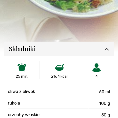
Składniki
25 min.
2164 kcal
4
oliwa z oliwek
60 ml
rukola
100 g
orzechy włoskie
50 g