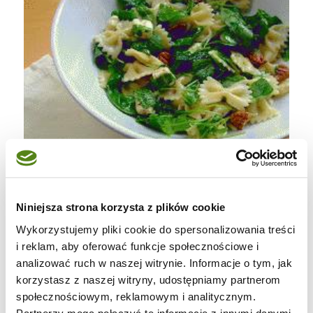
Niniejsza strona korzysta z plików cookie
Wykorzystujemy pliki cookie do spersonalizowania treści
i reklam, aby oferować funkcje społecznościowe i
analizować ruch w naszej witrynie. Informacje o tym, jak
korzystasz z naszej witryny, udostępniamy partnerom
...czyli sałatka makaronowa z orzechami
społecznościowym, reklamowym i analitycznym.
włoskimi (u mnie z pekanami) i gorgonzolą.
Partnerzy mogą połączyć te informacje z innymi danymi