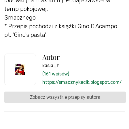
lodówki (na max 48 h.). Podaje zawsze w
temp pokojowej.
Smacznego
* Przepis pochodzi z książki Gino D'Acampo
pt. 'Gino's pasta'.
Autor
kasia_h
(161 wpisów)
https://smacznykacik.blogspot.com/
Zobacz wszystkie przepisy autora