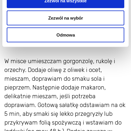
Zezwól na wszystkie
50 g orzechów włoskich (u mnie
pekanów)
Zezwól na wybór
100 g rukoli
2 łyżki octu balsamicznego
Odmowa
sól, pieprz
W misce umieszczam gorgonzolę, rukolę i
orzechy. Dodaje oliwę z oliwek i ocet,
mieszam, doprawiam do smaku sola i
pieprzem. Następnie dodaje makaron,
delikatnie mieszam, jeśli potrzeba
doprawiam. Gotową sałatkę odstawiam na ok
5 min, aby smaki się lekko przegryzły lub
przykrywam folią spożywczą i wstawiam do