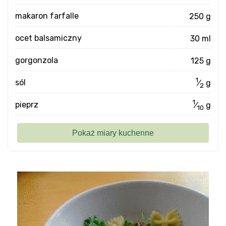
makaron farfalle
250 g
ocet balsamiczny
30 ml
gorgonzola
125 g
1
sól
⁄
g
2
1
pieprz
⁄
g
10