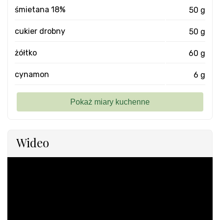
śmietana 18%
50 g
cukier drobny
50 g
żółtko
60 g
cynamon
6 g
Wideo