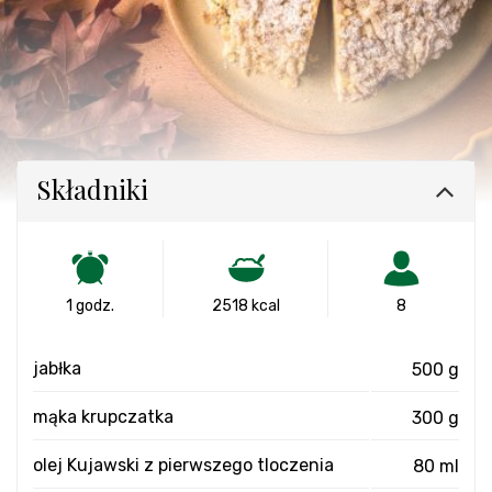
Składniki
1 godz.
2518 kcal
8
jabłka
500 g
mąka krupczatka
300 g
olej Kujawski z pierwszego tloczenia
80 ml