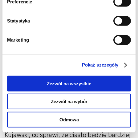
Preferencje
Statystyka
Marketing
Przygotowanie ekspresowej
Pokaż szczegóły
szarlotki z air fryera:
Zezwól na wszystkie
Krok 1
W misce połącz mąkę krupczatkę z proszkiem
Zezwól na wybór
do pieczenia. Następnie dodaj 40 g cukru. Do
mieszanki suchych składników dodaj kwaśną
Odmowa
śmietanę 18% oraz żółtka. Wlej rzepakowy olej
Kujawski, co sprawi, że ciasto będzie bardziej