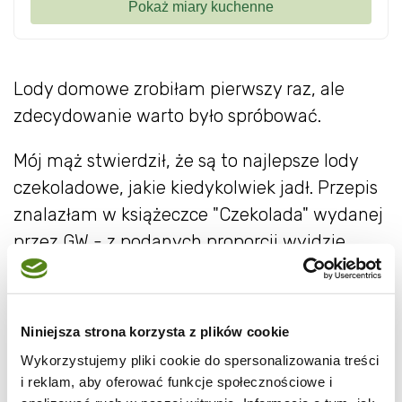
Lody domowe zrobiłam pierwszy raz, ale
zdecydowanie warto było spróbować.
Mój mąż stwierdził, że są to najlepsze lody
czekoladowe, jakie kiedykolwiek jadł. Przepis
znalazłam w książeczce "Czekolada" wydanej
przez GW - z podanych proporcji wyjdzie
bardzo dużo lodów. Ja zrobiłam z połowy
składników i wyszedł mi dokładnie 1 litr.
Niniejsza strona korzysta z plików cookie
Składniki:
Wykorzystujemy pliki cookie do spersonalizowania treści
i reklam, aby oferować funkcje społecznościowe i
900 ml śmietany kremówki