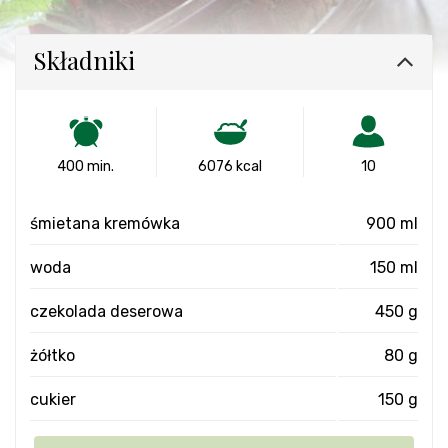
Składniki
400 min.
6076 kcal
10
śmietana kremówka
900 ml
woda
150 ml
czekolada deserowa
450 g
żółtko
80 g
cukier
150 g