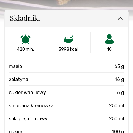
Składniki
420 min.
3998 kcal
10
masło
65 g
żelatyna
16 g
cukier waniliowy
6 g
śmietana kremówka
250 ml
sok grejpfrutowy
250 ml
cukier
100 g