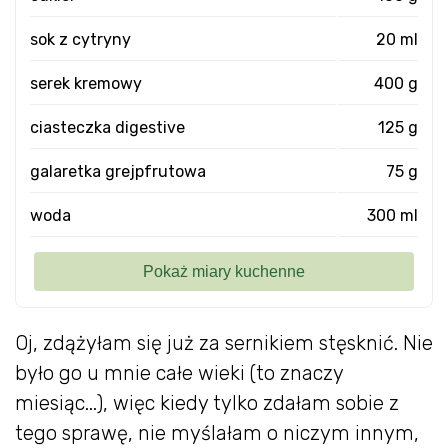
sok z cytryny
20 ml
serek kremowy
400 g
ciasteczka digestive
125 g
galaretka grejpfrutowa
75 g
woda
300 ml
Oj, zdążyłam się już za sernikiem stęsknić. Nie
było go u mnie całe wieki (to znaczy
miesiąc...), więc kiedy tylko zdałam sobie z
tego sprawę, nie myślałam o niczym innym,