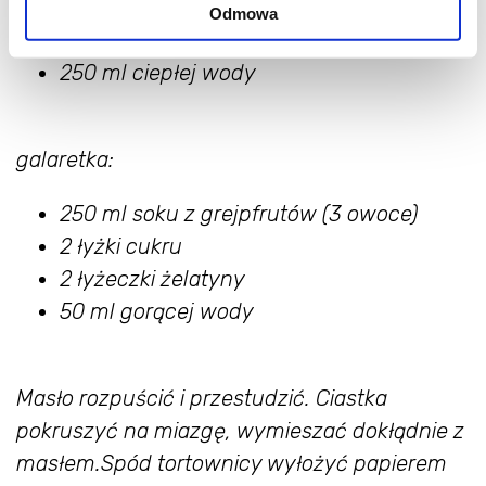
1 łyżka żelatyny
Odmowa
60 g cukru
250 ml ciepłej wody
galaretka:
250 ml soku z grejpfrutów (3 owoce)
2 łyżki cukru
2 łyżeczki żelatyny
50 ml gorącej wody
Masło rozpuścić i przestudzić. Ciastka
pokruszyć na miazgę, wymieszać dokłądnie z
masłem.
Spód tortownicy wyłożyć papierem