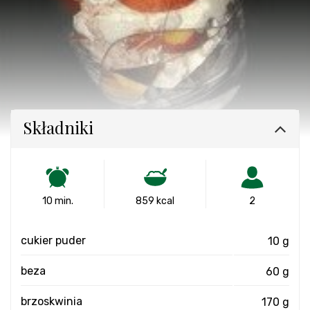
Składniki
10 min.
859 kcal
2
cukier puder
10 g
beza
60 g
brzoskwinia
170 g