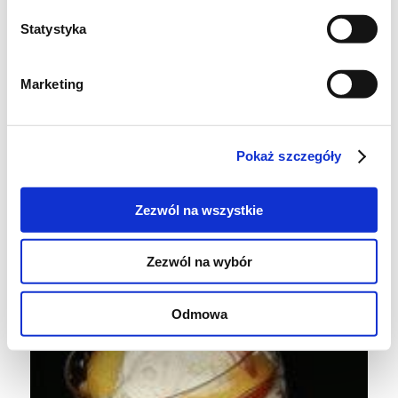
Bezy
Statystyka
Brzoskwinie
Itd.
Marketing
A oto jak wyglądał ten deser w moim
wykonaniu.
Pokaż szczegóły
Zezwól na wszystkie
Zezwól na wybór
Odmowa