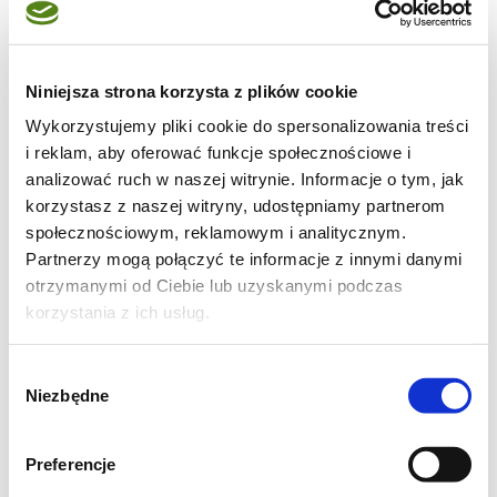
Na 2 osoby potrzeba
6 średniej wielkości bez kawowych
2 brzoskwinie
Niniejsza strona korzysta z plików cookie
200 ml śmietany kremówki
Wykorzystujemy pliki cookie do spersonalizowania treści
1 łyżka cukru pudru
i reklam, aby oferować funkcje społecznościowe i
analizować ruch w naszej witrynie. Informacje o tym, jak
korzystasz z naszej witryny, udostępniamy partnerom
Przygotowanie
społecznościowym, reklamowym i analitycznym.
Śmietanę wlać do wysokiego naczynia i ubić,
Partnerzy mogą połączyć te informacje z innymi danymi
dodając pod koniec cukier.
otrzymanymi od Ciebie lub uzyskanymi podczas
Brzoskwinie pokroić w cząstki. Bezy połamać
korzystania z ich usług.
na połówki.
Wybór
W pucharkach układać warstwami
Niezbędne
zgody
Bezy
Brzoskwinie
Preferencje
Bita śmietana