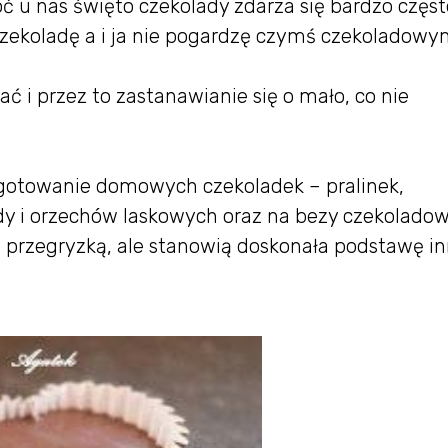
 u nas święto czekolady zdarza się bardzo częst
 czekoladę a i ja nie pogardzę czymś czekoladowy
ć i przez to zastanawianie się o mało, co nie
gotowanie domowych czekoladek – pralinek,
 i orzechów laskowych oraz na bezy czekoladow
a przegryzką, ale stanowią doskonała podstawę i