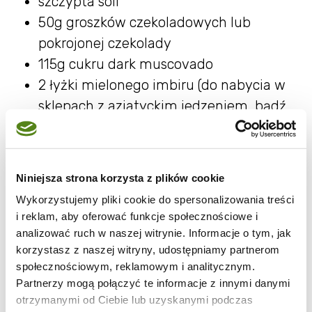
szczypta soli
50g groszków czekoladowych lub
pokrojonej czekolady
115g cukru dark muscovado
2 łyżki mielonego imbiru (do nabycia w
sklepach z azjatyckim jedzeniem, bądź
można zetrzeć korzeń imbiru na tarce o
drobnych okach)
2 jajka
Niniejsza strona korzysta z plików cookie
225 ml mleka
Wykorzystujemy pliki cookie do spersonalizowania treści
85g roztopionego masła
i reklam, aby oferować funkcje społecznościowe i
analizować ruch w naszej witrynie. Informacje o tym, jak
korzystasz z naszej witryny, udostępniamy partnerom
społecznościowym, reklamowym i analitycznym.
Partnerzy mogą połączyć te informacje z innymi danymi
otrzymanymi od Ciebie lub uzyskanymi podczas