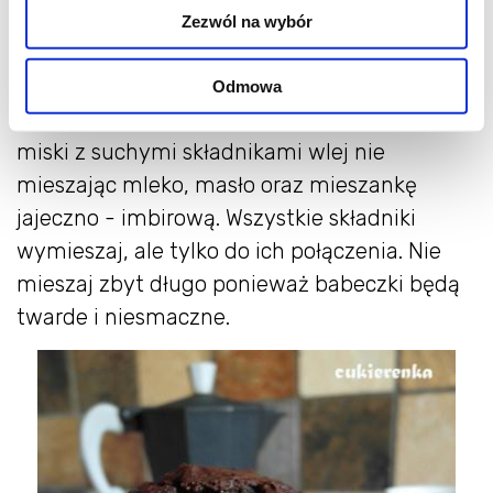
wymieszaj. Następnie dodaj kawałki
Zezwól na wybór
czekolady i jeszcze raz przemieszaj. W
osobnym naczyniu widelcem roztrzep jajka.
Odmowa
Dodaj do nich mielony imbir i wymieszaj. Do
miski z suchymi składnikami wlej nie
mieszając mleko, masło oraz mieszankę
jajeczno - imbirową. Wszystkie składniki
wymieszaj, ale tylko do ich połączenia. Nie
mieszaj zbyt długo ponieważ babeczki będą
twarde i niesmaczne.