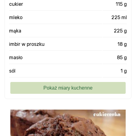
cukier
115 g
mleko
225 ml
mąka
225 g
imbir w proszku
18 g
masło
85 g
sól
1 g