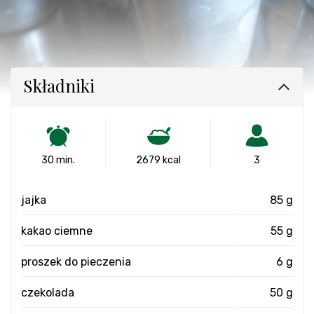
Składniki
30 min.
2679 kcal
3
jajka
85 g
kakao ciemne
55 g
proszek do pieczenia
6 g
czekolada
50 g